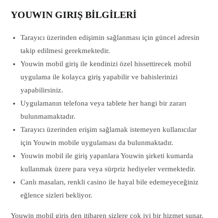
YOUWIN GIRIŞ BİLGİLERİ
Tarayıcı üzerinden edişimin sağlanması için güncel adresin
takip edilmesi gerekmektedir.
Youwin mobil giriş ile kendinizi özel hissettirecek mobil
uygulama ile kolayca giriş yapabilir ve bahislerinizi
yapabilirsiniz.
Uygulamanın telefona veya tablete her hangi bir zararı
bulunmamaktadır.
Tarayıcı üzerinden erişim sağlamak istemeyen kullanıcılar
için Youwin mobile uygulaması da bulunmaktadır.
Youwin mobil ile giriş yapanlara Youwin şirketi kumarda
kullanmak üzere para veya sürpriz hediyeler vermektedir.
Canlı masaları, renkli casino ile hayal bile edemeyeceğiniz
eğlence sizleri bekliyor.
Youwin mobil giriş den itibaren sizlere çok iyi bir hizmet sunar.