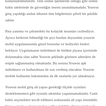
kullanılabilmektedir. Tüm online işlemlerde olduğu gibi online
bahis sitelerinde de güvenliğin önemi unutulmamalıdır. Youwın
giriş yapıldığı andan itibaren tüm bilgilerinizi şifreli bir şekilde
saklar.
Para yatırma ve çekmedeki bu kolaylık insanları cezbediyor.
Ayrıca herkesin bilmediği bir şeyi burdan duyuralım youwin
mobil uygulamasında güzel bonuslar ve hediyeler bizleri
bekliyor. Uygulamanın indirilmesi ile birlikte piyasa içerisinde
dolanmakta olan sahte Youwin şeklinde görünen adreslere de
erişim sağlanmamış olmaktadır. Bu soruna Youwin apk
indirilmesi ve kullanılması ile son verilmiş olacaktır. Youwin
mobile kullanımı bakımından da ilk sıralarda yer almaktayız.
Youwin mobil giriş alt yapısı gerektiği ölçüde oyunları
desteklememesi gibi oyunda sıkıntılar yaşanmamaktadır. Canlı
bahis seçenekleri tercih edilmesi noktasında alt yapı önemlidir.