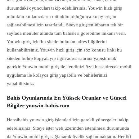
durumdaki oyuncuları takip edebilirsiniz. Youwin hızlı giriş
mümkün kullanıcıların mümkün olduğunca kolay erişim
sağlayabilmesi için tasarlandı. Siteye girişten itibaren tek bir
sayfada menüler altında tüm bahisleri görebilme imkanı verir.
Youwin giriş için bu sitede bulunan adres bilgilerini
kullanabilirsiniz. Youwin hızlı giriş için söz konusu linki bu
siteden bulup kopyalayıp ilgili adres satırına yapıştırmak
gerekir. Youwin mobil giriş ile kendinizi özel hissettirecek mobil
uygulama ile kolayca giriş yapabilir ve bahislerinizi
yapabilirsiniz.
Bahis Oyunlarında En Yüksek Oranlar ve Güncel
Bilgiler youwin-bahis.com
Hepsibahis youwin giriş işlemleri için gerekli yönergeleri takip
edebilirsiniz. Siteye ister web üzerinden istenilmesi durumunda
da Youwin mobil giriş sağlanarak üyelik sağlanmaktadır. Her iki