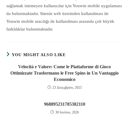
sağlamak istemeyen kullanıcılar için Youwin mobile uygulaması
da bulunmaktadır. Sitenin web üzerinden kullanılması ile
Youwin mobile aracılığı ile kullanılması arasında çok büyük
farklılıklar bulunmaktadır.
YOU MIGHT ALSO LIKE
Velocità e Valore: Come le Piattaforme di Gioco
Ottimizzate Trasformano le Free Spins in Un Vantaggio
Economico
23 Δεκεμβρίου, 2025
968895231785382110
30 Ιουλίου, 2026