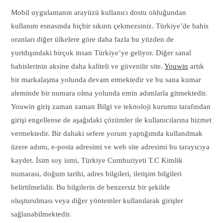
Mobil uygulamanın arayüzü kullanıcı dostu olduğundan
kullanım esnasında hiçbir sıkıntı çekmezsiniz. Türkiye’de bahis
oranları diğer ülkelere göre daha fazla bu yüzden de
yurtdışındaki birçok insan Türkiye’ye geliyor. Diğer sanal
bahislerinin aksine daha kaliteli ve güvenilir site.
Youwin
artık
bir markalaşma yolunda devam etmektedir ve bu sana kumar
aleminde bir numara olma yolunda emin adımlarla gitmektedir.
Youwin giriş zaman zaman Bilgi ve teknoloji kurumu tarafından
girişi engellense de aşağıdaki çözümler ile kullanıcılarına hizmet
vermektedir. Bir dahaki sefere yorum yaptığımda kullanılmak
üzere adımı, e-posta adresimi ve web site adresimi bu tarayıcıya
kaydet. İsim soy ismi, Türkiye Cumhuriyeti T.C Kimlik
numarası, doğum tarihi, adres bilgileri, iletişim bilgileri
belirtilmelidir. Bu bilgilerin de benzersiz bir şekilde
oluşturulması veya diğer yöntemler kullanılarak girişler
sağlanabilmektedir.