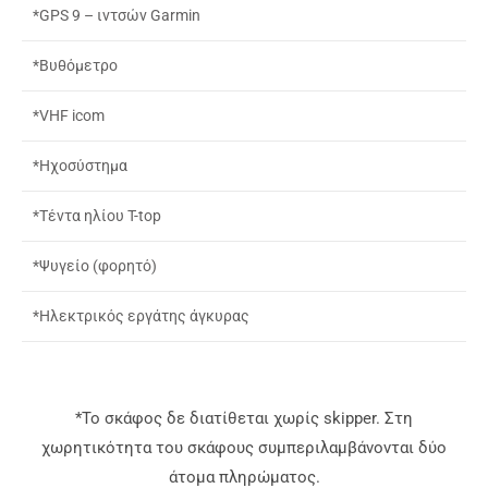
*GPS 9 –
ιντσών
Garmin
*
Βυθόμετρο
*
VHF icom
*
Ηχοσύστημα
*
Τέντα ηλίου
T-top
*
Ψυγείο (φορητό)
*Ηλεκτρικός εργάτης άγκυρας
*Το σκάφος δε διατίθεται χωρίς skipper. Στη
χωρητικότητα του σκάφους συμπεριλαμβάνονται δύο
άτομα πληρώματος.