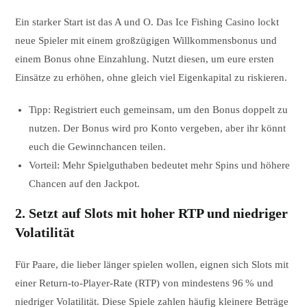
Ein starker Start ist das A und O. Das Ice Fishing Casino lockt
neue Spieler mit einem großzügigen Willkommensbonus und
einem Bonus ohne Einzahlung. Nutzt diesen, um eure ersten
Einsätze zu erhöhen, ohne gleich viel Eigenkapital zu riskieren.
Tipp: Registriert euch gemeinsam, um den Bonus doppelt zu
nutzen. Der Bonus wird pro Konto vergeben, aber ihr könnt
euch die Gewinnchancen teilen.
Vorteil: Mehr Spielguthaben bedeutet mehr Spins und höhere
Chancen auf den Jackpot.
2. Setzt auf Slots mit hoher RTP und niedriger
Volatilität
Für Paare, die lieber länger spielen wollen, eignen sich Slots mit
einer Return‑to‑Player‑Rate (RTP) von mindestens 96 % und
niedriger Volatilität. Diese Spiele zahlen häufig kleinere Beträge