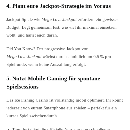
4. Plant eure Jackpot‑Strategie im Voraus
Jackpot‑Spiele wie
Mega Love Jackpot
erfordern ein gewisses
Budget. Legt gemeinsam fest, wie viel ihr maximal einsetzen
wollt, und haltet euch daran.
Did You Know? Der progressive Jackpot von
Mega Love Jackpot
wächst durchschnittlich um 0,5 % pro
Spielrunde, wenn keine Auszahlung erfolgt.
5. Nutzt Mobile Gaming für spontane
Spielsessions
Das Ice Fishing Casino ist vollständig mobil optimiert. Ihr könnt
jederzeit von eurem Smartphone aus spielen – perfekt für ein
kurzes Spiel zwischendurch.
Tipp: Installiert die offizielle App, um von schnelleren