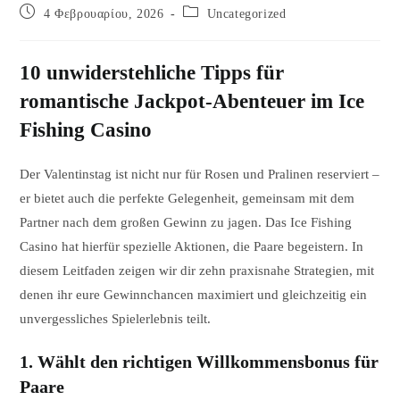
4 Φεβρουαρίου, 2026
Uncategorized
10 unwiderstehliche Tipps für
romantische Jackpot‑Abenteuer im Ice
Fishing Casino
Der Valentinstag ist nicht nur für Rosen und Pralinen reserviert –
er bietet auch die perfekte Gelegenheit, gemeinsam mit dem
Partner nach dem großen Gewinn zu jagen. Das Ice Fishing
Casino hat hierfür spezielle Aktionen, die Paare begeistern. In
diesem Leitfaden zeigen wir dir zehn praxisnahe Strategien, mit
denen ihr eure Gewinnchancen maximiert und gleichzeitig ein
unvergessliches Spielerlebnis teilt.
1. Wählt den richtigen Willkommensbonus für
Paare