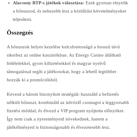
Alacsony RTP‑s játékok választása:
Ezek gyorsan elnyelik
a bónuszod, és nehezebb lesz a körülírási követelményeket
teljesíteni.
Összegzés
A bónuszok helyes kezelése kulcsfontosságú a hosszú távú
sikerhez az online kaszinókban. Az Energy Casino átlátható
feltételekkel, gyors kifizetésekkel és magyar nyelvű
támogatással segíti a játékosokat, hogy a lehető legtöbbet
hozzák ki a promóciókból.
Kövesd a három bizonyított stratégiát: használd a befizetés
nélküli bónuszt, kombináld az üdvözlő csomagot a leggyorsabb
fizetési móddal, és élvezd a VIP program nyújtotta előnyöket.
Így nem csak a nyereményeid növekednek, hanem a
játékélményed is biztonságosabb és élvezetesebb lesz.