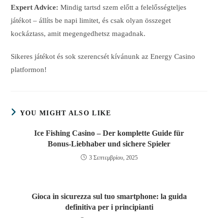
Expert Advice:
Mindig tartsd szem előtt a felelősségteljes
játékot – állíts be napi limitet, és csak olyan összeget
kockáztass, amit megengedhetsz magadnak.
Sikeres játékot és sok szerencsét kívánunk az Energy Casino
platformon!
YOU MIGHT ALSO LIKE
Ice Fishing Casino – Der komplette Guide für
Bonus‑Liebhaber und sichere Spieler
3 Σεπτεμβρίου, 2025
Gioca in sicurezza sul tuo smartphone: la guida
definitiva per i principianti