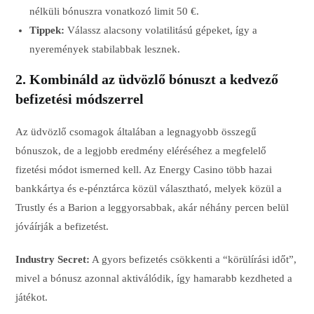
nélküli bónuszra vonatkozó limit 50 €.
Tippek:
Válassz alacsony volatilitású gépeket, így a
nyeremények stabilabbak lesznek.
2. Kombináld az üdvözlő bónuszt a kedvező
befizetési módszerrel
Az üdvözlő csomagok általában a legnagyobb összegű
bónuszok, de a legjobb eredmény eléréséhez a megfelelő
fizetési módot ismerned kell. Az Energy Casino több hazai
bankkártya és e‑pénztárca közül választható, melyek közül a
Trustly és a Barion a leggyorsabbak, akár néhány percen belül
jóváírják a befizetést.
Industry Secret:
A gyors befizetés csökkenti a “körülírási időt”,
mivel a bónusz azonnal aktiválódik, így hamarabb kezdheted a
játékot.