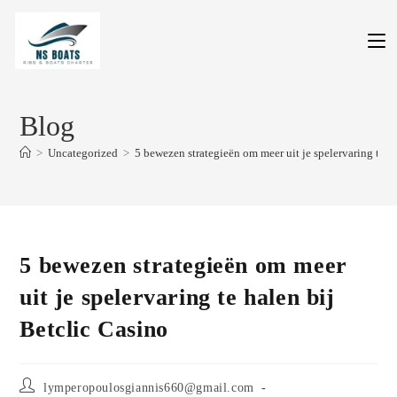
Blog
>
Uncategorized
>
5 bewezen strategieën om meer uit je spelervaring te h
5 bewezen strategieën om meer
uit je spelervaring te halen bij
Betclic Casino
lymperopoulosgiannis660@gmail.com