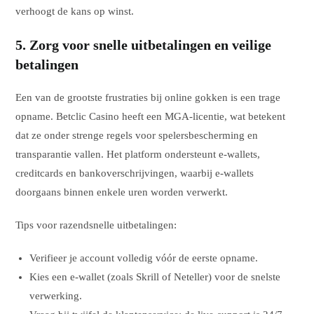
verhoogt de kans op winst.
5. Zorg voor snelle uitbetalingen en veilige
betalingen
Een van de grootste frustraties bij online gokken is een trage
opname. Betclic Casino heeft een MGA‑licentie, wat betekent
dat ze onder strenge regels voor spelersbescherming en
transparantie vallen. Het platform ondersteunt e‑wallets,
creditcards en bankoverschrijvingen, waarbij e‑wallets
doorgaans binnen enkele uren worden verwerkt.
Tips voor razendsnelle uitbetalingen:
Verifieer je account volledig vóór de eerste opname.
Kies een e‑wallet (zoals Skrill of Neteller) voor de snelste
verwerking.