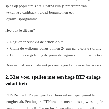
spins op populaire slots. Daarna kun je profiteren van
wekelijkse cashback, reload‑bonussen en een
loyaliteitsprogramma.
Hoe pak je dit aan?
Registreer eerst via de officiële site.
Claim de welkomstbonus binnen 24 uur na je eerste storting.
Controleer regelmatig de promotiepagina voor nieuwe acties.
Deze aanpak maximaliseert je speeltegoed zonder extra risico’s.
2. Kies voor spellen met een hoge RTP en lage
volatiliteit
RTP (Return to Player) geeft aan hoeveel een spel gemiddeld
terugbetaalt. Een hogere RTP betekent meer kans op winst op de
lange termijn. Betclic Casino heeft een uitgebreide collectie