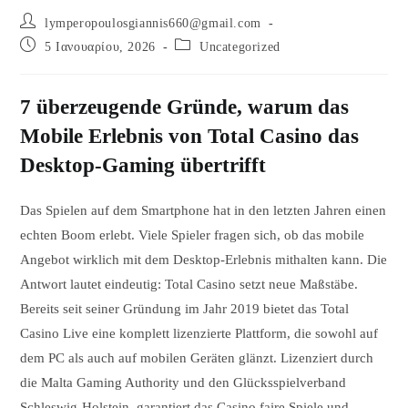
lymperopoulosgiannis660@gmail.com
5 Ιανουαρίου, 2026
Uncategorized
7 überzeugende Gründe, warum das
Mobile Erlebnis von Total Casino das
Desktop‑Gaming übertrifft
Das Spielen auf dem Smartphone hat in den letzten Jahren einen
echten Boom erlebt. Viele Spieler fragen sich, ob das mobile
Angebot wirklich mit dem Desktop‑Erlebnis mithalten kann. Die
Antwort lautet eindeutig: Total Casino setzt neue Maßstäbe.
Bereits seit seiner Gründung im Jahr 2019 bietet das Total
Casino Live eine komplett lizenzierte Plattform, die sowohl auf
dem PC als auch auf mobilen Geräten glänzt. Lizenziert durch
die Malta Gaming Authority und den Glücksspielverband
Schleswig‑Holstein, garantiert das Casino faire Spiele und