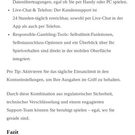
Datenübertragungen, egal ob Sie per Handy oder PC spielen.
Live‑Chat & Telefon: Der Kundensupport ist
24 Stunden‑täglich erreichbar, sowohl per Live‑Chat in der
App als auch per Telefon.
Responsible‑Gambling‑Tools: Selbstlimit‑Funktionen,
Selbstausschluss‑Optionen und ein Überblick über Ihr
Spielverhalten sind direkt in der mobilen Oberfläche
integriert.
Pro Tip: Aktivieren Sie das tägliche Einsatzlimit in den
Kontoeinstellungen, um Ihre Ausgaben im Griff zu behalten.
Durch diese Kombination aus regulatorischer Sicherheit,
technischer Verschlüsselung und einem engagierten
Support‑Team können Sie beruhigt spielen – egal, wo Sie
gerade sind.
Fazit