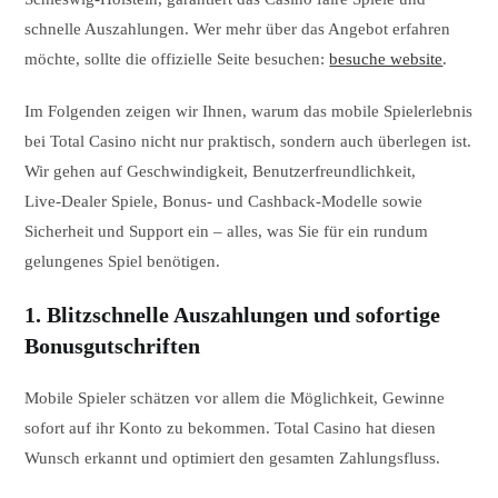
schnelle Auszahlungen. Wer mehr über das Angebot erfahren
möchte, sollte die offizielle Seite besuchen:
besuche website
.
Im Folgenden zeigen wir Ihnen, warum das mobile Spielerlebnis
bei Total Casino nicht nur praktisch, sondern auch überlegen ist.
Wir gehen auf Geschwindigkeit, Benutzerfreundlichkeit,
Live‑Dealer Spiele, Bonus‑ und Cashback‑Modelle sowie
Sicherheit und Support ein – alles, was Sie für ein rundum
gelungenes Spiel benötigen.
1. Blitzschnelle Auszahlungen und sofortige
Bonusgutschriften
Mobile Spieler schätzen vor allem die Möglichkeit, Gewinne
sofort auf ihr Konto zu bekommen. Total Casino hat diesen
Wunsch erkannt und optimiert den gesamten Zahlungsfluss.