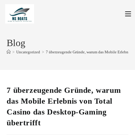
Blog
>
Uncategorized
>
7 überzeugende Gründe, warum das Mobile Erlebnis vo
7 überzeugende Gründe, warum
das Mobile Erlebnis von Total
Casino das Desktop‑Gaming
übertrifft