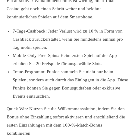
Ein attraktiver Willkommensbonus ist wichtig, doch Total
Casino geht noch einen Schritt weiter und belohnt
kontinuierliches Spielen auf dem Smartphone.
7‑Tage‑Cashback: Jeder Verlust wird zu 10 % in Form von
Cashback zurückerstattet, wenn Sie mindestens einmal pro
Tag mobil spielen.
Mobile‑Only‑Free‑Spins: Beim ersten Spiel auf der App
erhalten Sie 20 Freispiele für ausgewählte Slots.
Treue‑Programm: Punkte sammeln Sie nicht nur beim
Spielen, sondern auch durch das Einloggen in die App. Diese
Punkte können Sie gegen Bonusguthaben oder exklusive
Events eintauschen.
Quick Win: Nutzen Sie die Willkommensaktion, indem Sie den
Bonus ohne Einzahlung sofort aktivieren und anschließend die
ersten Einzahlungen mit dem 100‑%‑Match‑Bonus
kombinieren.