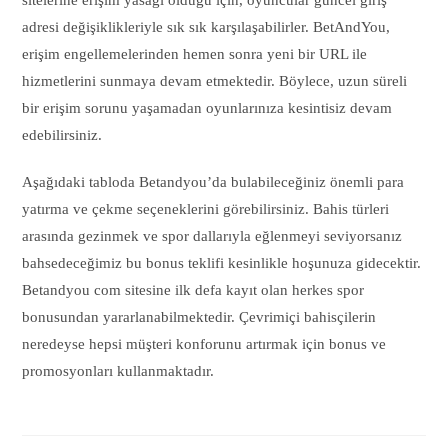
sitelerine erişim yasağı olduğu için, oyuncular güncel giriş
adresi değişiklikleriyle sık sık karşılaşabilirler. BetAndYou,
erişim engellemelerinden hemen sonra yeni bir URL ile
hizmetlerini sunmaya devam etmektedir. Böylece, uzun süreli
bir erişim sorunu yaşamadan oyunlarınıza kesintisiz devam
edebilirsiniz.
Aşağıdaki tabloda Betandyou’da bulabileceğiniz önemli para
yatırma ve çekme seçeneklerini görebilirsiniz. Bahis türleri
arasında gezinmek ve spor dallarıyla eğlenmeyi seviyorsanız
bahsedeceğimiz bu bonus teklifi kesinlikle hoşunuza gidecektir.
Betandyou com sitesine ilk defa kayıt olan herkes spor
bonusundan yararlanabilmektedir. Çevrimiçi bahisçilerin
neredeyse hepsi müşteri konforunu artırmak için bonus ve
promosyonları kullanmaktadır.