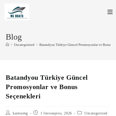
Blog
>
Uncategorized
>
Batandyou Türkiye Güncel Promosyonlar ve Bonus Se
Batandyou Türkiye Güncel
Promosyonlar ve Bonus
Seçenekleri
kastoumg
1 Ιανουαρίου, 2026
Uncategorized