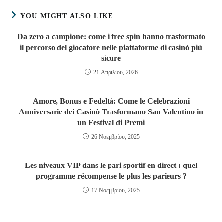
YOU MIGHT ALSO LIKE
Da zero a campione: come i free spin hanno trasformato
il percorso del giocatore nelle piattaforme di casinò più
sicure
21 Απριλίου, 2026
Amore, Bonus e Fedeltà: Come le Celebrazioni
Anniversarie dei Casinò Trasformano San Valentino in
un Festival di Premi
26 Νοεμβρίου, 2025
Les niveaux VIP dans le pari sportif en direct : quel
programme récompense le plus les parieurs ?
17 Νοεμβρίου, 2025