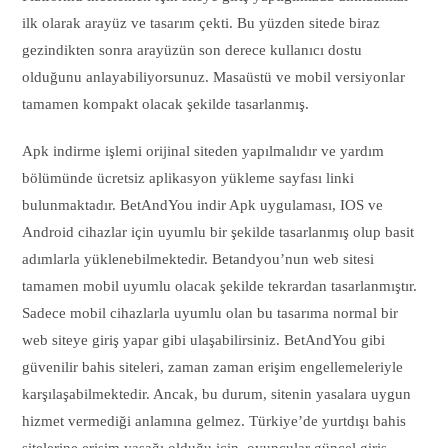
ilk olarak arayüz ve tasarım çekti. Bu yüzden sitede biraz
gezindikten sonra arayüzün son derece kullanıcı dostu
olduğunu anlayabiliyorsunuz. Masaüstü ve mobil versiyonlar
tamamen kompakt olacak şekilde tasarlanmış.
Apk indirme işlemi orijinal siteden yapılmalıdır ve yardım
bölümünde ücretsiz aplikasyon yükleme sayfası linki
bulunmaktadır. BetAndYou indir Apk uygulaması, IOS ve
Android cihazlar için uyumlu bir şekilde tasarlanmış olup basit
adımlarla yüklenebilmektedir. Betandyou’nun web sitesi
tamamen mobil uyumlu olacak şekilde tekrardan tasarlanmıştır.
Sadece mobil cihazlarla uyumlu olan bu tasarıma normal bir
web siteye giriş yapar gibi ulaşabilirsiniz. BetAndYou gibi
güvenilir bahis siteleri, zaman zaman erişim engellemeleriyle
karşılaşabilmektedir. Ancak, bu durum, sitenin yasalara uygun
hizmet vermediği anlamına gelmez. Türkiye’de yurtdışı bahis