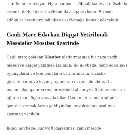
sertifikatını yoxlayın. Əgər hər hansı şübhəli fəaliyyət müşahidə
etsəniz, dərhal dəstək xidməti ilə əlaqə saxlayın. Bu sadə
addımlar hesabınızı təhlükəsiz saxlamağa kömək edəcəkdir.
Canlı Mərc Edərkən Diqqət Yetirilməli
Məsələlər Mostbet üzərində
Canlı mərc edərkən
Mostbet
platformasında bir neçə vacib
məsələyə diqqət yetirmək lazımdır. İlk növbədə, mərc edən şəxs
oyunçuların və komandaların cari formasını, statistik
göstəricilərini və keçmiş oyunlarını nəzərə almalıdır. Bu
məlumatlar, qərar vermə prosesində əhəmiyyətli rol oynayır və
uğurlu mərc üçün əsas ola bilər. Canlı mərc zamanı sürətli
qərarlar vermək lazım gəldiyindən, əvvəlcədən araşdırma
aparmaq vacibdir.
İkinci növbədə,
bankroll
idarəetməsi canlı mərcdə