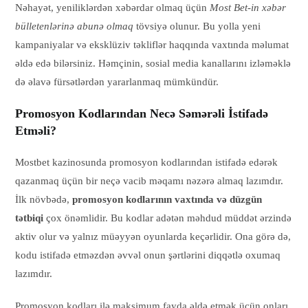
Nəhayət, yeniliklərdən xəbərdar olmaq üçün
Most Bet-in xəbər
bülletenlərinə abunə olmaq
tövsiyə olunur. Bu yolla yeni
kampaniyalar və eksklüziv təkliflər haqqında vaxtında məlumat
əldə edə bilərsiniz. Həmçinin, sosial media kanallarını izləməklə
də əlavə fürsətlərdən yararlanmaq mümkündür.
Promosyon Kodlarından Necə Səmərəli İstifadə
Etməli?
Mostbet kazinosunda promosyon kodlarından istifadə edərək
qazanmaq üçün bir neçə vacib məqamı nəzərə almaq lazımdır.
İlk növbədə,
promosyon kodlarının vaxtında və düzgün
tətbiqi
çox önəmlidir. Bu kodlar adətən məhdud müddət ərzində
aktiv olur və yalnız müəyyən oyunlarda keçərlidir. Ona görə də,
kodu istifadə etməzdən əvvəl onun şərtlərini diqqətlə oxumaq
lazımdır.
Promosyon kodları ilə maksimum fayda əldə etmək üçün onları