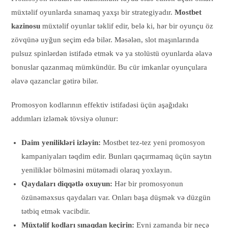
müxtəlif oyunlarda sınamaq yaxşı bir strategiyadır.
Mostbet
kazinosu
müxtəlif oyunlar təklif edir, belə ki, hər bir oyunçu öz
zövqünə uyğun seçim edə bilər. Məsələn, slot maşınlarında
pulsuz spinlərdən istifadə etmək və ya stolüstü oyunlarda əlavə
bonuslar qazanmaq mümkündür. Bu cür imkanlar oyunçulara
əlavə qazanclar gətirə bilər.
Promosyon kodlarının effektiv istifadəsi üçün aşağıdakı
addımları izləmək tövsiyə olunur:
Daim yenilikləri izləyin:
Mostbet tez-tez yeni promosyon
kampaniyaları təqdim edir. Bunları qaçırmamaq üçün saytın
yeniliklər bölməsini mütəmadi olaraq yoxlayın.
Qaydaları diqqətlə oxuyun:
Hər bir promosyonun
özünəməxsus qaydaları var. Onları başa düşmək və düzgün
tətbiq etmək vacibdir.
Müxtəlif kodları sınaqdan keçirin:
Eyni zamanda bir neçə