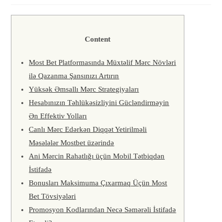
Content
Most Bet Platformasında Müxtəlif Mərc Növləri
ilə Qazanma Şansınızı Artırın
Yüksək Əmsallı Mərc Strategiyaları
Hesabınızın Təhlükəsizliyini Gücləndirməyin
Ən Effektiv Yolları
Canlı Mərc Edərkən Diqqət Yetirilməli
Məsələlər Mostbet üzərində
Ani Mərcin Rahatlığı üçün Mobil Tətbiqdən
İstifadə
Bonusları Maksimuma Çıxarmaq Üçün Most
Bet Tövsiyələri
Promosyon Kodlarından Necə Səmərəli İstifadə