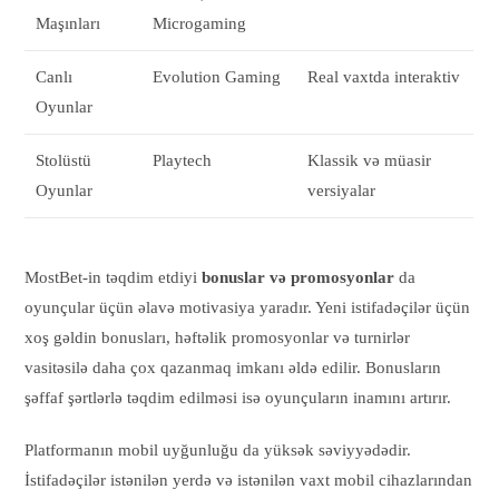
Maşınları
Microgaming
Canlı
Evolution Gaming
Real vaxtda interaktiv
Oyunlar
Stolüstü
Playtech
Klassik və müasir
Oyunlar
versiyalar
MostBet-in təqdim etdiyi
bonuslar və promosyonlar
da
oyunçular üçün əlavə motivasiya yaradır. Yeni istifadəçilər üçün
xoş gəldin bonusları, həftəlik promosyonlar və turnirlər
vasitəsilə daha çox qazanmaq imkanı əldə edilir. Bonusların
şəffaf şərtlərlə təqdim edilməsi isə oyunçuların inamını artırır.
Platformanın mobil uyğunluğu da yüksək səviyyədədir.
İstifadəçilər istənilən yerdə və istənilən vaxt mobil cihazlarından