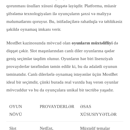
qorunması üsulları xüsusi diqqətə layiqdir. Platforma, müasir
şifrələmə texnologiyaları ilə oyunçuların şəxsi və maliyyə
məlumatlarını qoruyur. Bu, istifadəçilərə rahatlıqla və təhlükəsiz
şəkildə oynamaq imkanı verir.
MostBet kazinosunda mövcud olan
oyunların müxtəlifliyi
də
diqqət çəkir. Slot maşınlarından canlı diler oyunlarına qədər
geniş seçimlər təqdim olunur. Oyunların hər biri lisenziyalı
provayderlər tərəfindən təmin edilir ki, bu da ədalətli oyunun
təminatıdır. Canlı dilerlərlə oynamaq istəyənlər üçün MostBet
ideal bir seçimdir, çünki burada real vaxtda baş verən oyunlar
mövcuddur və bu da oyunçulara unikal bir təcrübə yaşadır.
OYUN
PROVAYDERLƏR
ƏSAS
NÖVÜ
XÜSUSIYYƏTLƏR
Slot
NetEnt,
Müxtəlif temalar