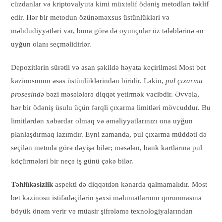
cüzdanlar və kriptovalyuta kimi müxtəlif ödəniş metodları təklif
edir. Hər bir metodun özünəməxsus üstünlükləri və
məhdudiyyətləri var, buna görə də oyunçular öz tələblərinə ən
uyğun olanı seçməlidirlər.
Depozitlərin sürətli və asan şəkildə həyata keçirilməsi Most bet
kazinosunun əsas üstünlüklərindən biridir. Lakin,
pul çıxarma
prosesində
bəzi məsələlərə diqqət yetirmək vacibdir. Əvvəla,
hər bir ödəniş üsulu üçün fərqli çıxarma limitləri mövcuddur. Bu
limitlərdən xəbərdar olmaq və əməliyyatlarınızı ona uyğun
planlaşdırmaq lazımdır. Eyni zamanda, pul çıxarma müddəti də
seçilən metoda görə dəyişə bilər; məsələn, bank kartlarına pul
köçürmələri bir neçə iş günü çəkə bilər.
Təhlükəsizlik
aspekti də diqqətdən kənarda qalmamalıdır. Most
bet kazinosu istifadəçilərin şəxsi məlumatlarının qorunmasına
böyük önəm verir və müasir şifrələmə texnologiyalarından