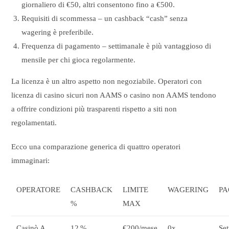
giornaliero di €50, altri consentono fino a €500.
Requisiti di scommessa – un cashback “cash” senza
wagering è preferibile.
Frequenza di pagamento – settimanale è più vantaggioso di
mensile per chi gioca regolarmente.
La licenza è un altro aspetto non negoziabile. Operatori con
licenza di casino sicuri non AAMS o casino non AAMS tendono
a offrire condizioni più trasparenti rispetto a siti non
regolamentati.
Ecco una comparazione generica di quattro operatori
immaginari:
OPERATORE
CASHBACK
LIMITE
WAGERING
P
%
MAX
Casinò A
12 %
€200/mese
0x
Se