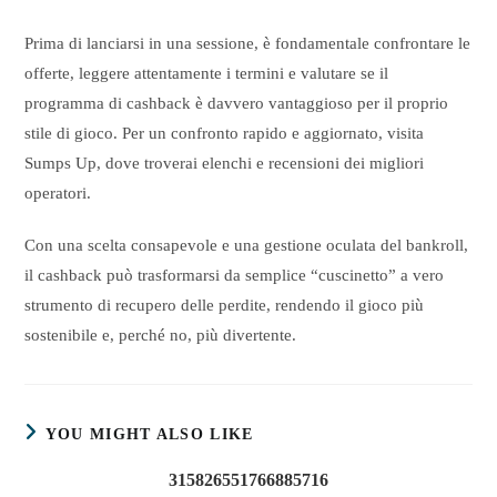
Prima di lanciarsi in una sessione, è fondamentale confrontare le
offerte, leggere attentamente i termini e valutare se il
programma di cashback è davvero vantaggioso per il proprio
stile di gioco. Per un confronto rapido e aggiornato, visita
Sumps Up, dove troverai elenchi e recensioni dei migliori
operatori.
Con una scelta consapevole e una gestione oculata del bankroll,
il cashback può trasformarsi da semplice “cuscinetto” a vero
strumento di recupero delle perdite, rendendo il gioco più
sostenibile e, perché no, più divertente.
YOU MIGHT ALSO LIKE
315826551766885716