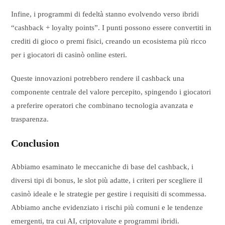
Infine, i programmi di fedeltà stanno evolvendo verso ibridi
“cashback + loyalty points”. I punti possono essere convertiti in
crediti di gioco o premi fisici, creando un ecosistema più ricco
per i giocatori di casinò online esteri.
Queste innovazioni potrebbero rendere il cashback una
componente centrale del valore percepito, spingendo i giocatori
a preferire operatori che combinano tecnologia avanzata e
trasparenza.
Conclusion
Abbiamo esaminato le meccaniche di base del cashback, i
diversi tipi di bonus, le slot più adatte, i criteri per scegliere il
casinò ideale e le strategie per gestire i requisiti di scommessa.
Abbiamo anche evidenziato i rischi più comuni e le tendenze
emergenti, tra cui AI, criptovalute e programmi ibridi.