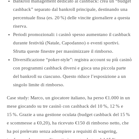
Bankroll management dedicato al cashback: crea un “budget
cashback” separato dal bankroll principale, destinando una
percentuale fissa (es. 20 %) delle vincite giornaliere a questa
riserva.
Periodi promozionali: i casinò spesso aumentano il cashback
durante festività (Natale, Capodanno) o eventi sportivi.
Sfrutta queste finestre per massimizzare il rimborso.
Diversificazione “poker‑style”: registra account su più casinò
con programmi cashback diversi e gioca una piccola parte
del bankroll su ciascuno. Questo riduce l’esposizione a un
singolo limite di rimborso.
Case study: Marco, un giocatore italiano, ha perso €1.000 in un
mese giocando su tre casinò con cashback del 10 %, 12 % e
15 %. Grazie a una gestione oculata (budget cashback del 15 %
e scommesse a €0,20), ha ricevuto €150 di rimborso netto, che
ha poi prelevato senza adempiere a requisiti di wagering,