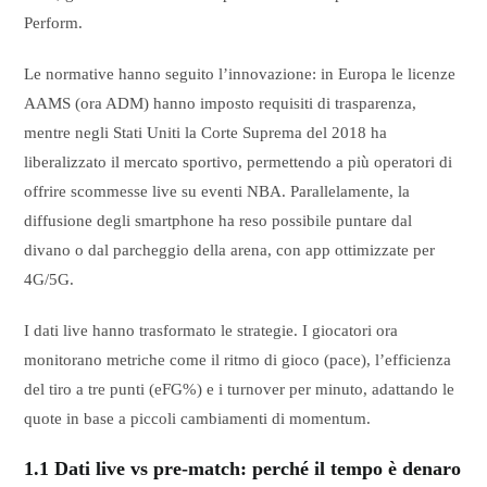
Perform.
Le normative hanno seguito l’innovazione: in Europa le licenze
AAMS (ora ADM) hanno imposto requisiti di trasparenza,
mentre negli Stati Uniti la Corte Suprema del 2018 ha
liberalizzato il mercato sportivo, permettendo a più operatori di
offrire scommesse live su eventi NBA. Parallelamente, la
diffusione degli smartphone ha reso possibile puntare dal
divano o dal parcheggio della arena, con app ottimizzate per
4G/5G.
I dati live hanno trasformato le strategie. I giocatori ora
monitorano metriche come il ritmo di gioco (pace), l’efficienza
del tiro a tre punti (eFG%) e i turnover per minuto, adattando le
quote in base a piccoli cambiamenti di momentum.
1.1 Dati live vs pre‑match: perché il tempo è denaro