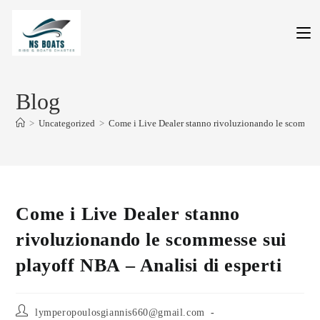
Blog
>
Uncategorized
>
Come i Live Dealer stanno rivoluzionando le scommesse
Come i Live Dealer stanno
rivoluzionando le scommesse sui
playoff NBA – Analisi di esperti
lymperopoulosgiannis660@gmail.com