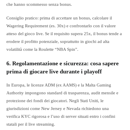
che hanno scommesso senza bonus.
Consiglio pratico: prima di accettare un bonus, calcolare il
Wagering Requirement (es. 30x) e confrontarlo con il valore
atteso del gioco live. Se il requisito supera 25x, il bonus tende a
erodere il profitto potenziale, soprattutto in giochi ad alta
volatilità come la Roulette “NBA Spin”.
6. Regolamentazione e sicurezza: cosa sapere
prima di giocare live durante i playoff
In Europa, le licenze ADM (ex AAMS) e la Malta Gaming
Authority impongono standard di trasparenza, audit mensile e
protezione dei fondi dei giocatori. Negli Stati Uniti, le
giurisdizioni come New Jersey e Nevada richiedono una
verifica KYC rigorosa e l’uso di server situati entro i confini
statali per il live streaming.