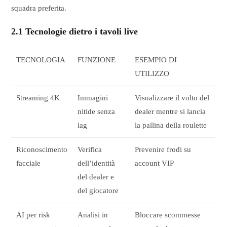
squadra preferita.
2.1 Tecnologie dietro i tavoli live
TECNOLOGIA
FUNZIONE
ESEMPIO DI
UTILIZZO
Streaming 4K
Immagini
Visualizzare il volto del
nitide senza
dealer mentre si lancia
lag
la pallina della roulette
Riconoscimento
Verifica
Prevenire frodi su
facciale
dell’identità
account VIP
del dealer e
del giocatore
AI per risk
Analisi in
Bloccare scommesse