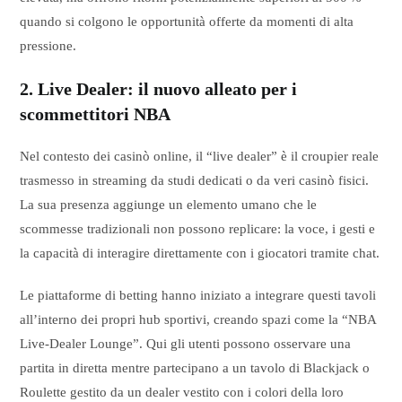
quando si colgono le opportunità offerte da momenti di alta
pressione.
2. Live Dealer: il nuovo alleato per i
scommettitori NBA
Nel contesto dei casinò online, il “live dealer” è il croupier reale
trasmesso in streaming da studi dedicati o da veri casinò fisici.
La sua presenza aggiunge un elemento umano che le
scommesse tradizionali non possono replicare: la voce, i gesti e
la capacità di interagire direttamente con i giocatori tramite chat.
Le piattaforme di betting hanno iniziato a integrare questi tavoli
all’interno dei propri hub sportivi, creando spazi come la “NBA
Live‑Dealer Lounge”. Qui gli utenti possono osservare una
partita in diretta mentre partecipano a un tavolo di Blackjack o
Roulette gestito da un dealer vestito con i colori della loro