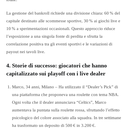
La gestione del bankroll richiede una divisione chiara: 60 % del
capitale destinato alle scommesse sportive, 30 % ai giochi live e
10 % a sperimentazioni occasionali. Questo approccio riduce
l’esposizione a una singola fonte di perdita e sfrutta la
correlazione positiva tra gli eventi sportivi e le variazioni di
payout nei tavoli live.
4. Storie di successo: giocatori che hanno
capitalizzato sui playoff con i live dealer
Marco, 34 anni, Milano – Ha utilizzato il “Dealer’s Pick” di
una piattaforma che proponeva una roulette con tema NBA.
Ogni volta che il dealer annunciava “Celtics”, Marco
aumentava la puntata sulla roulette rossa, sfruttando l’effetto
psicologico del colore associato alla squadra. In tre settimane
ha trasformato un deposito di 500 € in 3.200 €.