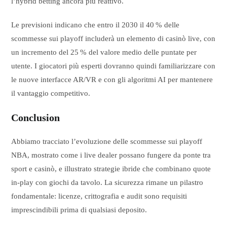
l’hybrid betting ancora più reattivo.
Le previsioni indicano che entro il 2030 il 40 % delle
scommesse sui playoff includerà un elemento di casinò live, con
un incremento del 25 % del valore medio delle puntate per
utente. I giocatori più esperti dovranno quindi familiarizzare con
le nuove interfacce AR/VR e con gli algoritmi AI per mantenere
il vantaggio competitivo.
Conclusion
Abbiamo tracciato l’evoluzione delle scommesse sui playoff
NBA, mostrato come i live dealer possano fungere da ponte tra
sport e casinò, e illustrato strategie ibride che combinano quote
in‑play con giochi da tavolo. La sicurezza rimane un pilastro
fondamentale: licenze, crittografia e audit sono requisiti
imprescindibili prima di qualsiasi deposito.