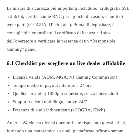
Le misure di sicurezza più importanti includono: crittografia SSL
a 256 bit, certificazione RNG per i giochi di casinò, e audit di
terze parti (eCOGRA, iTech Labs). Prima di depositare, è
consigliabile controllare il certificato di licenza sul sito
dell’operatore e verificare la presenza di un “Responsible
Gaming” panel.
6.1 Checklist per scegliere un live dealer affidabile
Licenza valida (ADM, MGA, NJ Gaming Commission)
Tempo medio di payout inferiore a 24 ore
Qualità streaming 1080p o superiore, senza interruzioni
Supporto clienti multilingue attivo 24/7
Presenza di audit indipendenti (eCOGRA, iTech)
America24 elenca diversi operatori che rispettano questi criteri,
fornendo una panoramica su quali piattaforme offrono stream