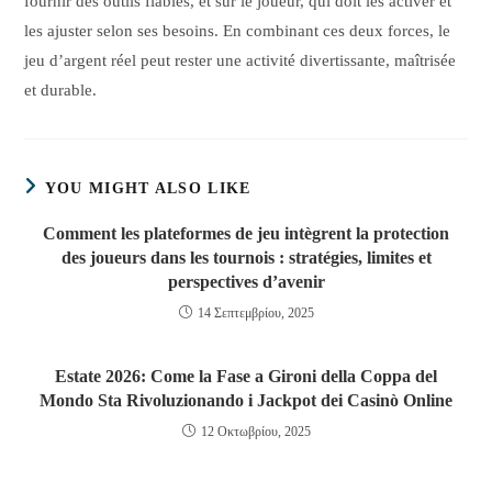
fournir des outils fiables, et sur le joueur, qui doit les activer et
les ajuster selon ses besoins. En combinant ces deux forces, le
jeu d’argent réel peut rester une activité divertissante, maîtrisée
et durable.
YOU MIGHT ALSO LIKE
Comment les plateformes de jeu intègrent la protection
des joueurs dans les tournois : stratégies, limites et
perspectives d’avenir
14 Σεπτεμβρίου, 2025
Estate 2026: Come la Fase a Gironi della Coppa del
Mondo Sta Rivoluzionando i Jackpot dei Casinò Online
12 Οκτωβρίου, 2025