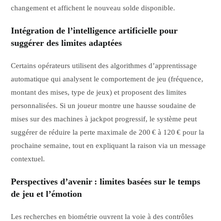
changement et affichent le nouveau solde disponible.
Intégration de l’intelligence artificielle pour
suggérer des limites adaptées
Certains opérateurs utilisent des algorithmes d’apprentissage
automatique qui analysent le comportement de jeu (fréquence,
montant des mises, type de jeux) et proposent des limites
personnalisées. Si un joueur montre une hausse soudaine de
mises sur des machines à jackpot progressif, le système peut
suggérer de réduire la perte maximale de 200 € à 120 € pour la
prochaine semaine, tout en expliquant la raison via un message
contextuel.
Perspectives d’avenir : limites basées sur le temps
de jeu et l’émotion
Les recherches en biométrie ouvrent la voie à des contrôles