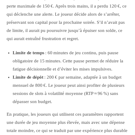
perte maximale de 150 €. Après trois mains, il a perdu 120 €, ce
qui déclenche une alerte. Le joueur décide alors de s’arrêter,
préservant son capital pour la prochaine soirée. S’il n’avait pas
de limite, il aurait pu poursuivre jusqu’à épuiser son solde, ce
qui aurait entraîné frustration et regret.
Limite de temps
: 60 minutes de jeu continu, puis pause
obligatoire de 15 minutes. Cette pause permet de réduire la
fatigue décisionnelle et d’éviter les mises impulsives.
Limite de dépôt
: 200 € par semaine, adaptée à un budget
mensuel de 800 €. Le joueur peut ainsi profiter de plusieurs
sessions de slots à volatilité moyenne (RTP ≈ 96 %) sans
dépasser son budget.
En pratique, les joueurs qui utilisent ces paramètres rapportent
une durée de jeu moyenne plus élevée, mais avec une dépense
totale moindre, ce qui se traduit par une expérience plus durable