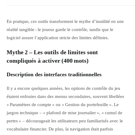
En pratique, ces outils transforment le mythe d’inutilité en une
réalité tangible : le joueur garde le contrôle, tandis que le
logiciel assure l’application stricte des limites définies.
Mythe 2 – Les outils de limites sont
compliqués à activer (400 mots)
Description des interfaces traditionnelles
Il y a encore quelques années, les options de contrôle du jeu
étaient enfouies dans des menus secondaires, souvent libellées
« Paramètres de compte » ou « Gestion du portefeuille ». Le
jargon technique – « plafond de mise journalier », « cumul de
pertes » – décourageait les utilisateurs peu familiarisés avec le
vocabulaire financier. De plus, la navigation était parfois