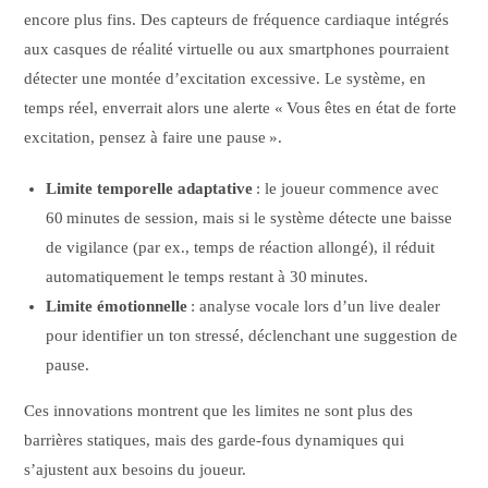
encore plus fins. Des capteurs de fréquence cardiaque intégrés
aux casques de réalité virtuelle ou aux smartphones pourraient
détecter une montée d’excitation excessive. Le système, en
temps réel, enverrait alors une alerte « Vous êtes en état de forte
excitation, pensez à faire une pause ».
Limite temporelle adaptative
: le joueur commence avec
60 minutes de session, mais si le système détecte une baisse
de vigilance (par ex., temps de réaction allongé), il réduit
automatiquement le temps restant à 30 minutes.
Limite émotionnelle
: analyse vocale lors d’un live dealer
pour identifier un ton stressé, déclenchant une suggestion de
pause.
Ces innovations montrent que les limites ne sont plus des
barrières statiques, mais des garde‑fous dynamiques qui
s’ajustent aux besoins du joueur.