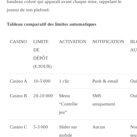
bandeau coloré qui apparaît avant chaque mise, rappelant le
joueur de son plafond.
Tableau comparatif des limites automatiques
CASINO
LIMITE
ACTIVATION
NOTIFICATION
BL
DE
AU
DÉPÔT
(€/JOUR)
Casino A
10‑5 000
1 clic
Push & email
Ou
Casino B
20‑10 000
Menu
SMS
Ou
“Contrôle
uniquement
jeu”
Casino C
5‑3 000
Slider sur
Aucun
Non
mobile
seu