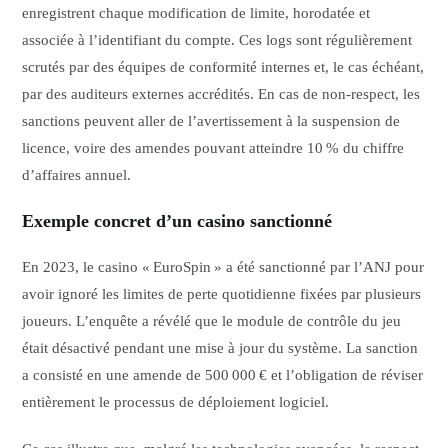
enregistrent chaque modification de limite, horodatée et
associée à l’identifiant du compte. Ces logs sont régulièrement
scrutés par des équipes de conformité internes et, le cas échéant,
par des auditeurs externes accrédités. En cas de non‑respect, les
sanctions peuvent aller de l’avertissement à la suspension de
licence, voire des amendes pouvant atteindre 10 % du chiffre
d’affaires annuel.
Exemple concret d’un casino sanctionné
En 2023, le casino « EuroSpin » a été sanctionné par l’ANJ pour
avoir ignoré les limites de perte quotidienne fixées par plusieurs
joueurs. L’enquête a révélé que le module de contrôle du jeu
était désactivé pendant une mise à jour du système. La sanction
a consisté en une amende de 500 000 € et l’obligation de réviser
entièrement le processus de déploiement logiciel.