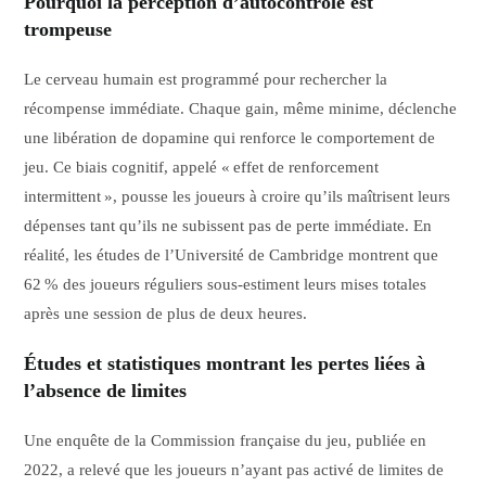
Pourquoi la perception d’autocontrôle est
trompeuse
Le cerveau humain est programmé pour rechercher la
récompense immédiate. Chaque gain, même minime, déclenche
une libération de dopamine qui renforce le comportement de
jeu. Ce biais cognitif, appelé « effet de renforcement
intermittent », pousse les joueurs à croire qu’ils maîtrisent leurs
dépenses tant qu’ils ne subissent pas de perte immédiate. En
réalité, les études de l’Université de Cambridge montrent que
62 % des joueurs réguliers sous‑estiment leurs mises totales
après une session de plus de deux heures.
Études et statistiques montrant les pertes liées à
l’absence de limites
Une enquête de la Commission française du jeu, publiée en
2022, a relevé que les joueurs n’ayant pas activé de limites de