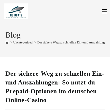
Blog
>
Uncategorized
>
Der sichere Weg zu schnellen Ein- und Auszahlungen:
Der sichere Weg zu schnellen Ein-
und Auszahlungen: So nutzt du
Prepaid‑Optionen im deutschen
Online‑Casino