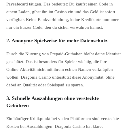
Paysafecard tätigen. Das bedeutet: Du kaufst einen Code in
einem Laden, gibst ihn im Casino ein und das Geld ist sofort
verfügbar. Keine Bankverbindung, keine Kreditkartennummer –
nur ein kurzer Code, den du sicher verwahren kannst.
2. Anonyme Spielweise für mehr Datenschutz
Durch die Nutzung von Prepaid‑Guthaben bleibt deine Identität
geschützt. Das ist besonders für Spieler wichtig, die ihre
Online‑Aktivität nicht mit ihrem echten Namen verknüpfen
wollen. Dragonia Casino unterstützt diese Anonymität, ohne
dabei an Qualität oder Spielspaß zu sparen.
3. Schnelle Auszahlungen ohne versteckte
Gebühren
Ein häufiger Kritikpunkt bei vielen Plattformen sind versteckte
Kosten bei Auszahlungen. Dragonia Casino hat klare,