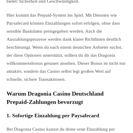
bietet: Sicherheit und Geschwindigkeit.
Hier kommt das Prepaid‑System ins Spiel. Mit Diensten wie
Paysafecard können Einzahlungen sofort erfolgen, ohne dass
sensible Bankdaten preisgegeben werden. Auch die
Auszahlungsprozesse werden dank klarer Richtlinien deutlich
beschleunigt. Wenn du nach einem deutschen Anbieter suchst,
der diese Optionen unterstützt, solltest du dir das Dragonia
willkommensbonus genauer ansehen. Dieser Bonus ist nicht nur
attraktiv, sondern das Casino selbst legt großen Wert auf
schnelle, sichere Transaktionen.
Warum Dragonia Casino Deutschland
Prepaid‑Zahlungen bevorzugt
1. Sofortige Einzahlung per Paysafecard
Bei Dragonia Casino kannst du deine erste Einzahlung per