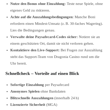
Nutze den Bonus ohne Einzahlung:
Teste neue Spiele, ohne
eigenes Geld zu riskieren.
Achte auf die Auszahlungsbedingungen:
Manche Boni
erfordern einen Mindest‑Umsatz (z. B. 30‑faches Wagering).
Lies die Bedingungen genau.
Verwalte deine Paysafecard‑Codes sicher:
Notiere sie an
einem geschützten Ort, damit sie nicht verloren gehen.
Kontaktiere den Live‑Support:
Bei Fragen zur Auszahlung
steht das Support‑Team von Dragonia Casino rund um die
Uhr bereit.
Schnellcheck – Vorteile auf einen Blick
Sofortige Einzahlung
per Paysafecard
Anonymes Spielen
ohne Bankdaten
Blitzschnelle Auszahlungen
(innerhalb 24 h)
Lizenzierte Sicherheit
(MGA)