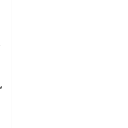
es
nt