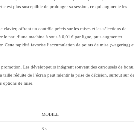
te est plus susceptible de prolonger sa session, ce qui augmente les
e clavier, offrant un contrôle précis sur les mises et les sélections de
er le pari d’une machine à sous à 0,01 € par ligne, puis augmenter
r. Cette rapidité favorise l’accumulation de points de mise (wagering) e
 de promotion. Les développeurs intègrent souvent des carrousels de bonu
 taille réduite de l’écran peut ralentir la prise de décision, surtout sur d
rs options de mise.
MOBILE
3 s