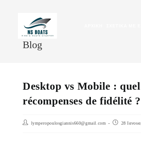
ΑΡΧΙΚΗ
ΣΧΕΤΙΚΑ ΜΕ 
Blog
Desktop vs Mobile : que
récompenses de fidélité ?
lymperopoulosgiannis660@gmail.com
28 Ιανουα