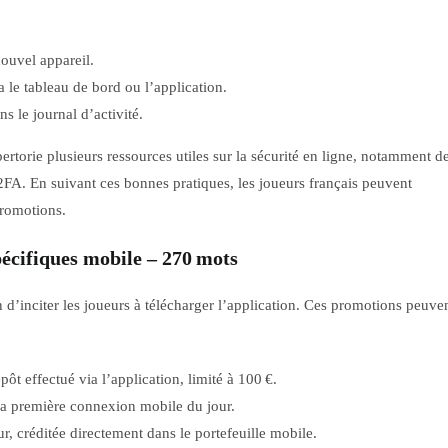
ouvel appareil.
 le tableau de bord ou l’application.
ns le journal d’activité.
rtorie plusieurs ressources utiles sur la sécurité en ligne, notamment d
 2FA. En suivant ces bonnes pratiques, les joueurs français peuvent
promotions.
pécifiques mobile – 270 mots
d’inciter les joueurs à télécharger l’application. Ces promotions peuve
t effectué via l’application, limité à 100 €.
a première connexion mobile du jour.
r, créditée directement dans le portefeuille mobile.