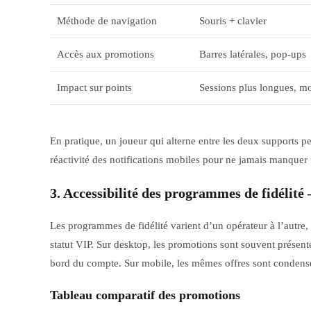
Méthode de navigation
Souris + clavier
Accès aux promotions
Barres latérales, pop‑ups
Impact sur points
Sessions plus longues, mo
En pratique, un joueur qui alterne entre les deux supports pe
réactivité des notifications mobiles pour ne jamais manquer
3. Accessibilité des programmes de fidélité 
Les programmes de fidélité varient d’un opérateur à l’autre, 
statut VIP. Sur desktop, les promotions sont souvent présent
bord du compte. Sur mobile, les mêmes offres sont condensées 
Tableau comparatif des promotions