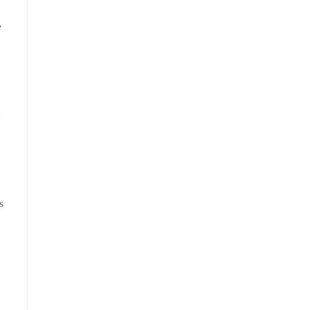
e
e
s