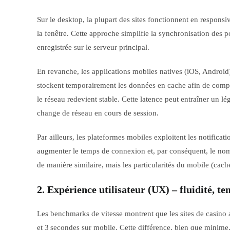
Sur le desktop, la plupart des sites fonctionnent en respons
la fenêtre. Cette approche simplifie la synchronisation des 
enregistrée sur le serveur principal.
En revanche, les applications mobiles natives (iOS, Android)
stockent temporairement les données en cache afin de comp
le réseau redevient stable. Cette latence peut entraîner un lége
change de réseau en cours de session.
Par ailleurs, les plateformes mobiles exploitent les notifica
augmenter le temps de connexion et, par conséquent, le nom
de manière similaire, mais les particularités du mobile (cache,
2. Expérience utilisateur (UX) – fluidité, 
Les benchmarks de vitesse montrent que les sites de casin
et 3 secondes sur mobile. Cette différence, bien que minime,