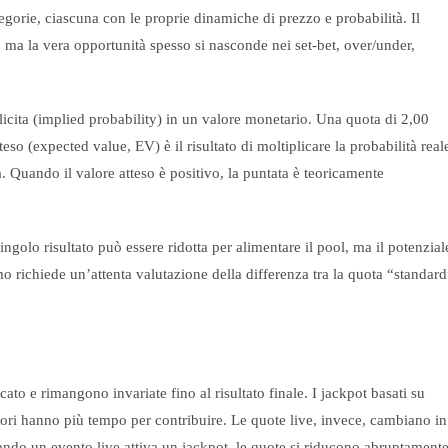
gorie, ciascuna con le proprie dinamiche di prezzo e probabilità. Il
 ma la vera opportunità spesso si nasconde nei set‑bet, over/under,
icita (implied probability) in un valore monetario. Una quota di 2,00
eso (expected value, EV) è il risultato di moltiplicare la probabilità real
a. Quando il valore atteso è positivo, la puntata è teoricamente
golo risultato può essere ridotta per alimentare il pool, ma il potenzial
ichiede un’attenta valutazione della differenza tra la quota “standard
ato e rimangono invariate fino al risultato finale. I jackpot basati su
atori hanno più tempo per contribuire. Le quote live, invece, cambiano in
ando un evento live attiva un jackpot, le quote si riducono abruptamente