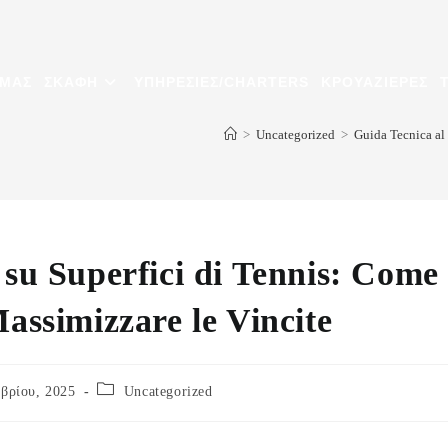
ΕΜΑΣ
ΣΚΑΦΗ
ΥΠΗΡΕΣΙΕΣ/CHARTERS
ΚΡΟΥΑΖΙΕΡΕΣ
>
Uncategorized
>
Guida Tecnica al 
 su Superfici di Tennis: Come
Massimizzare le Vincite
βρίου, 2025
Uncategorized