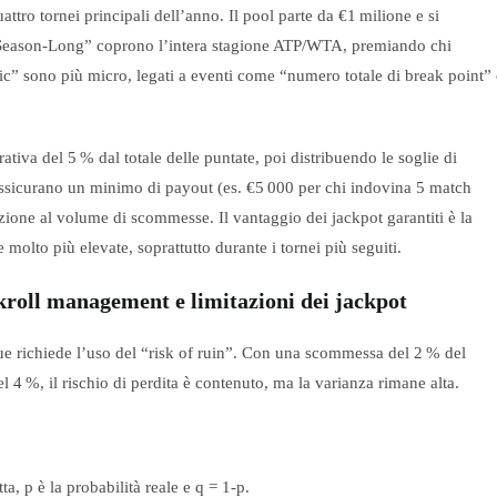
tro tornei principali dell’anno. Il pool parte da €1 milione e si
 “Season‑Long” coprono l’intera stagione ATP/WTA, premiando chi
fic” sono più micro, legati a eventi come “numero totale di break point”
iva del 5 % dal totale delle puntate, poi distribuendo le soglie di
i assicurano un minimo di payout (es. €5 000 per chi indovina 5 match
ione al volume di scommesse. Il vantaggio dei jackpot garantiti è la
 molto più elevate, soprattutto durante i tornei più seguiti.
ankroll management e limitazioni dei jackpot
lue richiede l’uso del “risk of ruin”. Con una scommessa del 2 % del
l 4 %, il rischio di perdita è contenuto, ma la varianza rimane alta.
a, p è la probabilità reale e q = 1‑p.