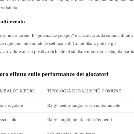
volatilità.
ulti‑evento
u interi tornei. Il “potenziale jackpot” è calcolato sulla somma di tutti 
ce rapidamente durante le settimane di Grand Slam, poiché gli
Un valore atteso positivo richiede di studiare non solo la singola partit
 loro effetto sulle performance dei giocatori
IMBALZO MEDIO
TIPOLOGIA DI RALLY PIÙ COMUNE
to e regolare
Rally medio‑lungo, servizio dominante
sso e alto
Rally lunghi, break point frequenti