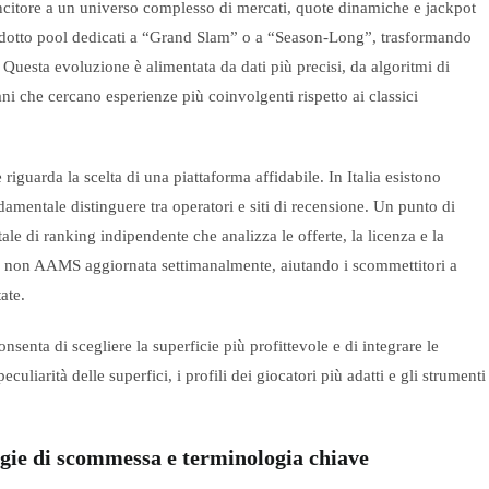
incitore a un universo complesso di mercati, quote dinamiche e jackpot
rodotto pool dedicati a “Grand Slam” o a “Season‑Long”, trasformando
. Questa evoluzione è alimentata da dati più precisi, da algoritmi di
ani che cercano esperienze più coinvolgenti rispetto ai classici
iguarda la scelta di una piattaforma affidabile. In Italia esistono
amentale distinguere tra operatori e siti di recensione. Un punto di
tale di ranking indipendente che analizza le offerte, la licenza e la
no non AAMS aggiornata settimanalmente, aiutando i scommettitori a
ate.
nsenta di scegliere la superficie più profittevole e di integrare le
culiarità delle superfici, i profili dei giocatori più adatti e gli strumenti
ogie di scommessa e terminologia chiave