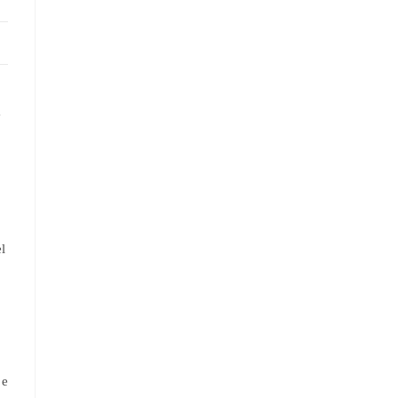
à
l
 e