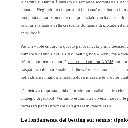
Il betting sul tennis è passato da semplice scommessa sul v
tematici. Negli ultimi cinque anni le piattaforme hanno int
una puntata tradizionale in una potenziale vincita a sei cifre
pricing avanzati e dalla crescente domanda di giocatori itali
sport‑book.
Per chi vuole entrare in questo panorama, la prima decisione r
numerosi casino sicuri e siti di betting non AAMS, ma è fond
riferimento riconosciuto è
casino italiani non AAMS
, un por
trasparenza dei bookmaker. Tttlines fornisce una lista casi
individuare i migliori ambienti dove piazzare le proprie punt
L’obiettivo di questa guida è fornire un’analisi tecnica che co
strategie di jackpot. Verranno esaminati i diversi mercati, le pe
necessari per trasformare dati grezzi in valore reale.
Le fondamenta del betting sul tennis: tipol