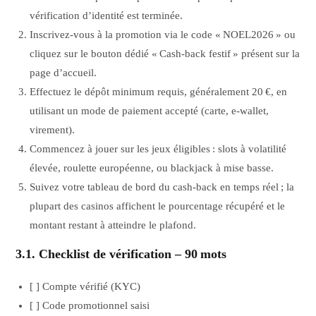
vérification d’identité est terminée.
Inscrivez‑vous à la promotion via le code « NOEL2026 » ou
cliquez sur le bouton dédié « Cash‑back festif » présent sur la
page d’accueil.
Effectuez le dépôt minimum requis, généralement 20 €, en
utilisant un mode de paiement accepté (carte, e‑wallet,
virement).
Commencez à jouer sur les jeux éligibles : slots à volatilité
élevée, roulette européenne, ou blackjack à mise basse.
Suivez votre tableau de bord du cash‑back en temps réel ; la
plupart des casinos affichent le pourcentage récupéré et le
montant restant à atteindre le plafond.
3.1. Checklist de vérification – 90 mots
[ ] Compte vérifié (KYC)
[ ] Code promotionnel saisi