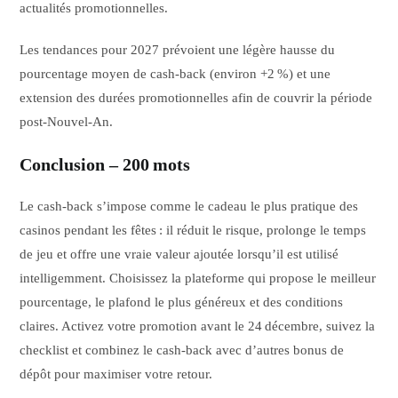
actualités promotionnelles.
Les tendances pour 2027 prévoient une légère hausse du
pourcentage moyen de cash‑back (environ +2 %) et une
extension des durées promotionnelles afin de couvrir la période
post‑Nouvel‑An.
Conclusion – 200 mots
Le cash‑back s’impose comme le cadeau le plus pratique des
casinos pendant les fêtes : il réduit le risque, prolonge le temps
de jeu et offre une vraie valeur ajoutée lorsqu’il est utilisé
intelligemment. Choisissez la plateforme qui propose le meilleur
pourcentage, le plafond le plus généreux et des conditions
claires. Activez votre promotion avant le 24 décembre, suivez la
checklist et combinez le cash‑back avec d’autres bonus de
dépôt pour maximiser votre retour.