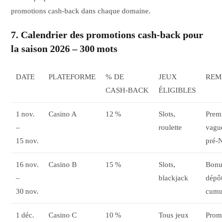
promotions cash‑back dans chaque domaine.
7. Calendrier des promotions cash‑back pour
la saison 2026 – 300 mots
DATE
PLATEFORME
% DE
JEUX
REM
CASH‑BACK
ÉLIGIBLES
1 nov.
Casino A
12 %
Slots,
Prem
–
roulette
vagu
15 nov.
pré‑
16 nov.
Casino B
15 %
Slots,
Bonu
–
blackjack
dépô
30 nov.
cumu
1 déc.
Casino C
10 %
Tous jeux
Prom