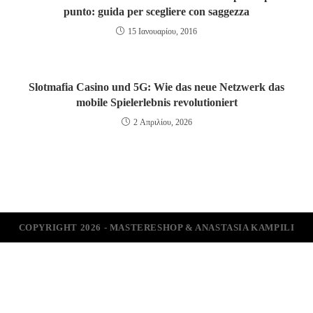
punto: guida per scegliere con saggezza
15 Ιανουαρίου, 2016
Slotmafia Casino und 5G: Wie das neue Netzwerk das
mobile Spielerlebnis revolutioniert
2 Απριλίου, 2026
COPYRIGHT 2026 - MASTERESHOP &
ANASTASIA KAMPILI