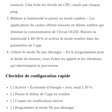
tournois. Cela évite les réveils du CPU causés par chaque
ping.
Réduire la luminosité et passer au mode sombre – Les
applications de casino offrent souvent un thème sombre qui
diminue la consommation de l’écran OLED. Baissez la
luminosité à 40‑50 % et activez le mode sombre dans les
paramètres de l’app.
Utiliser le mode Ne pas déranger – En le programmant pour
la durée du tournoi, vous évitez les appels et les vibrations
qui interrompent le processeur.
Checklist de configuration rapide
[ ] Activer « Économie d’énergie » avec seuil à 30 %
[ ] Passer le thème de l’app en sombre
[ ] Couper les notifications tierces
[ ] Programmer le mode Ne pas déranger