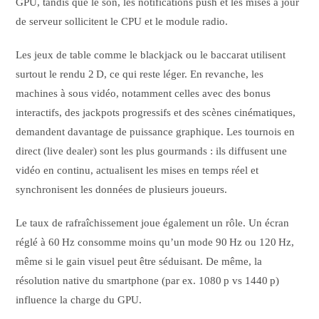
GPU, tandis que le son, les notifications push et les mises à jour
de serveur sollicitent le CPU et le module radio.
Les jeux de table comme le blackjack ou le baccarat utilisent
surtout le rendu 2 D, ce qui reste léger. En revanche, les
machines à sous vidéo, notamment celles avec des bonus
interactifs, des jackpots progressifs et des scènes cinématiques,
demandent davantage de puissance graphique. Les tournois en
direct (live dealer) sont les plus gourmands : ils diffusent une
vidéo en continu, actualisent les mises en temps réel et
synchronisent les données de plusieurs joueurs.
Le taux de rafraîchissement joue également un rôle. Un écran
réglé à 60 Hz consomme moins qu’un mode 90 Hz ou 120 Hz,
même si le gain visuel peut être séduisant. De même, la
résolution native du smartphone (par ex. 1080 p vs 1440 p)
influence la charge du GPU.