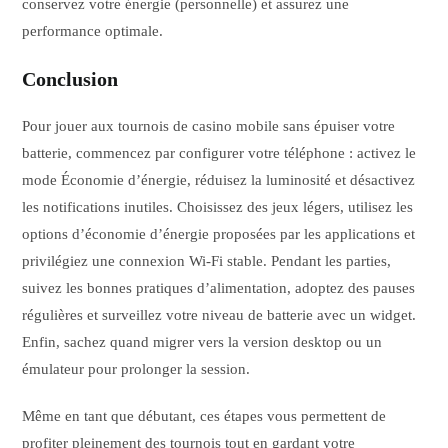
conservez votre énergie (personnelle) et assurez une
performance optimale.
Conclusion
Pour jouer aux tournois de casino mobile sans épuiser votre
batterie, commencez par configurer votre téléphone : activez le
mode Économie d’énergie, réduisez la luminosité et désactivez
les notifications inutiles. Choisissez des jeux légers, utilisez les
options d’économie d’énergie proposées par les applications et
privilégiez une connexion Wi‑Fi stable. Pendant les parties,
suivez les bonnes pratiques d’alimentation, adoptez des pauses
régulières et surveillez votre niveau de batterie avec un widget.
Enfin, sachez quand migrer vers la version desktop ou un
émulateur pour prolonger la session.
Même en tant que débutant, ces étapes vous permettent de
profiter pleinement des tournois tout en gardant votre