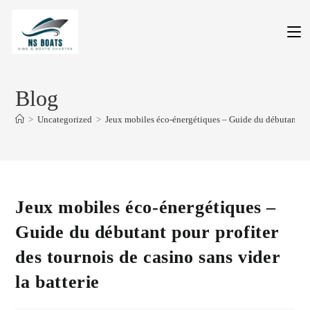
Blog
>
Uncategorized
>
Jeux mobiles éco‑énergétiques – Guide du débutant pour
Jeux mobiles éco‑énergétiques –
Guide du débutant pour profiter
des tournois de casino sans vider
la batterie