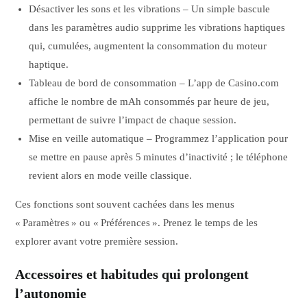
Désactiver les sons et les vibrations – Un simple bascule
dans les paramètres audio supprime les vibrations haptiques
qui, cumulées, augmentent la consommation du moteur
haptique.
Tableau de bord de consommation – L’app de Casino.com
affiche le nombre de mAh consommés par heure de jeu,
permettant de suivre l’impact de chaque session.
Mise en veille automatique – Programmez l’application pour
se mettre en pause après 5 minutes d’inactivité ; le téléphone
revient alors en mode veille classique.
Ces fonctions sont souvent cachées dans les menus
« Paramètres » ou « Préférences ». Prenez le temps de les
explorer avant votre première session.
Accessoires et habitudes qui prolongent
l’autonomie