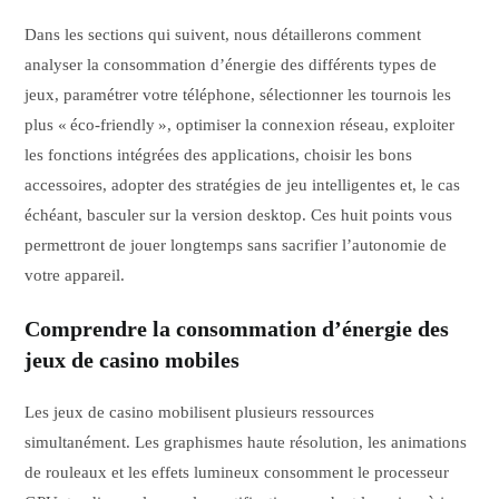
Dans les sections qui suivent, nous détaillerons comment
analyser la consommation d’énergie des différents types de
jeux, paramétrer votre téléphone, sélectionner les tournois les
plus « éco‑friendly », optimiser la connexion réseau, exploiter
les fonctions intégrées des applications, choisir les bons
accessoires, adopter des stratégies de jeu intelligentes et, le cas
échéant, basculer sur la version desktop. Ces huit points vous
permettront de jouer longtemps sans sacrifier l’autonomie de
votre appareil.
Comprendre la consommation d’énergie des
jeux de casino mobiles
Les jeux de casino mobilisent plusieurs ressources
simultanément. Les graphismes haute résolution, les animations
de rouleaux et les effets lumineux consomment le processeur