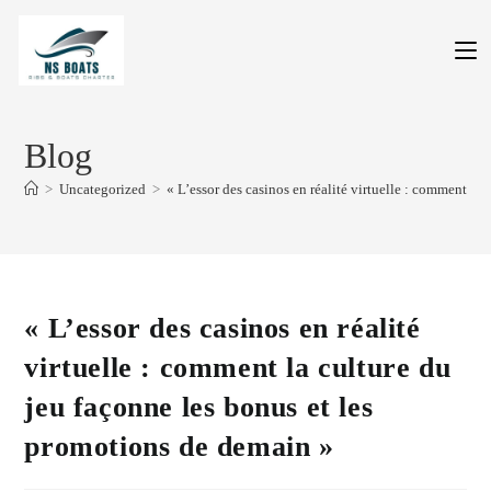
Blog
>
Uncategorized
>
« L’essor des casinos en réalité virtuelle : comment la
« L’essor des casinos en réalité
virtuelle : comment la culture du
jeu façonne les bonus et les
promotions de demain »