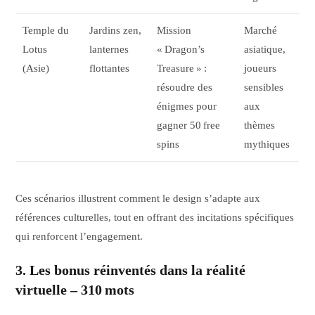
Temple du
Jardins zen,
Mission
Marché
Lotus
lanternes
« Dragon’s
asiatique,
(Asie)
flottantes
Treasure » :
joueurs
résoudre des
sensibles
énigmes pour
aux
gagner 50 free
thèmes
spins
mythiques
Ces scénarios illustrent comment le design s’adapte aux
références culturelles, tout en offrant des incitations spécifiques
qui renforcent l’engagement.
3. Les bonus réinventés dans la réalité
virtuelle – 310 mots