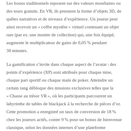
Les bonus traditionnels reposent sur des valeurs monétaires ou
des tours gratuits. En VR, ils prennent la forme d’objets 3D, de
quêtes narratives et de niveaux d’expérience. Un joueur peut
ainsi recevoir un « coffre mystère » virtuel contenant un objet
rare (par ex. une montre de collection) qui, une fois équipé,
augmente le multiplicateur de gains de 0,05 % pendant
30 minutes.
La gamification s’invite dans chaque aspect de l’avatar : des
points d’expérience (XP) sont attribués pour chaque mise,
chaque pari sportif ou chaque main de poker. Atteindre un
certain rang débloque des missions exclusives telles que la
« Chasse au trésor VR », où les participants parcourent un
labyrinthe de tables de blackjack à la recherche de pièces d’or.
Cette promotion a enregistré un taux de conversion de 18 %
chez les joueurs actifs, contre 9 % pour un bonus de bienvenue
classique, selon les données internes d’une plateforme