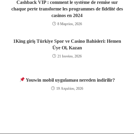
Cashback VIP : comment le système de remise sur
chaque perte transforme les programmes de fidélité des
casinos en 2024
8 Μαρτίου, 2026
1King giriş Türkiye Spor ve Casino Bahisleri: Hemen
Üye Ol, Kazan
21 Ιουνίου, 2026
Youwin mobil uygulaması nereden indirilir?
19 Απριλίου, 2026