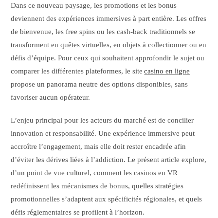
Dans ce nouveau paysage, les promotions et les bonus
deviennent des expériences immersives à part entière. Les offres
de bienvenue, les free spins ou les cash‑back traditionnels se
transforment en quêtes virtuelles, en objets à collectionner ou en
défis d’équipe. Pour ceux qui souhaitent approfondir le sujet ou
comparer les différentes plateformes, le site
casino en ligne
propose un panorama neutre des options disponibles, sans
favoriser aucun opérateur.
L’enjeu principal pour les acteurs du marché est de concilier
innovation et responsabilité. Une expérience immersive peut
accroître l’engagement, mais elle doit rester encadrée afin
d’éviter les dérives liées à l’addiction. Le présent article explore,
d’un point de vue culturel, comment les casinos en VR
redéfinissent les mécanismes de bonus, quelles stratégies
promotionnelles s’adaptent aux spécificités régionales, et quels
défis réglementaires se profilent à l’horizon.