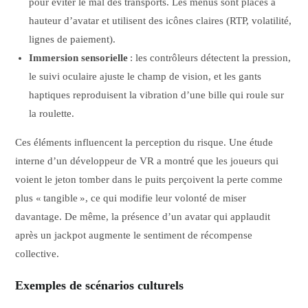
pour éviter le mal des transports. Les menus sont placés à
hauteur d’avatar et utilisent des icônes claires (RTP, volatilité,
lignes de paiement).
Immersion sensorielle
: les contrôleurs détectent la pression,
le suivi oculaire ajuste le champ de vision, et les gants
haptiques reproduisent la vibration d’une bille qui roule sur
la roulette.
Ces éléments influencent la perception du risque. Une étude
interne d’un développeur de VR a montré que les joueurs qui
voient le jeton tomber dans le puits perçoivent la perte comme
plus « tangible », ce qui modifie leur volonté de miser
davantage. De même, la présence d’un avatar qui applaudit
après un jackpot augmente le sentiment de récompense
collective.
Exemples de scénarios culturels