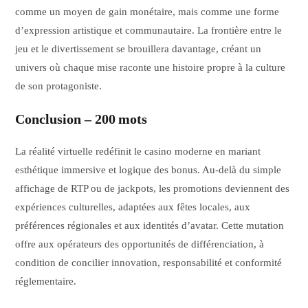
comme un moyen de gain monétaire, mais comme une forme
d’expression artistique et communautaire. La frontière entre le
jeu et le divertissement se brouillera davantage, créant un
univers où chaque mise raconte une histoire propre à la culture
de son protagoniste.
Conclusion – 200 mots
La réalité virtuelle redéfinit le casino moderne en mariant
esthétique immersive et logique des bonus. Au‑delà du simple
affichage de RTP ou de jackpots, les promotions deviennent des
expériences culturelles, adaptées aux fêtes locales, aux
préférences régionales et aux identités d’avatar. Cette mutation
offre aux opérateurs des opportunités de différenciation, à
condition de concilier innovation, responsabilité et conformité
réglementaire.