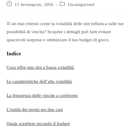
15 Ιανουαρίου, 2016
Uncategorized
Ti sei mai chiesto come la volatilità delle slot influisca sulle tue
possibilità di vincita? Scoprire i dettagli può farti evitare
spiacevoli sorprese e ottimizzare il tuo budget di gioco.
Indice
Cosa offre una slot a bassa volatilità
Le caratteristiche dell’alta volatilità
La frequenza delle vincite a confronto
L’entità dei premi nei due casi
Quale scegliere secondo il budget