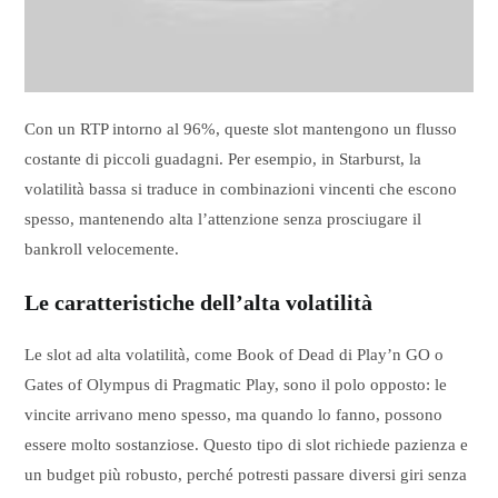
Con un RTP intorno al 96%, queste slot mantengono un flusso
costante di piccoli guadagni. Per esempio, in Starburst, la
volatilità bassa si traduce in combinazioni vincenti che escono
spesso, mantenendo alta l’attenzione senza prosciugare il
bankroll velocemente.
Le caratteristiche dell’alta volatilità
Le slot ad alta volatilità, come Book of Dead di Play’n GO o
Gates of Olympus di Pragmatic Play, sono il polo opposto: le
vincite arrivano meno spesso, ma quando lo fanno, possono
essere molto sostanziose. Questo tipo di slot richiede pazienza e
un budget più robusto, perché potresti passare diversi giri senza