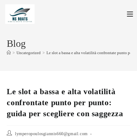
Blog
>
Uncategorized
>
Le slot a bassa e alta volatilità confrontate punto per
Le slot a bassa e alta volatilità
confrontate punto per punto:
guida per scegliere con saggezza
lymperopoulosgiannis660@gmail.com