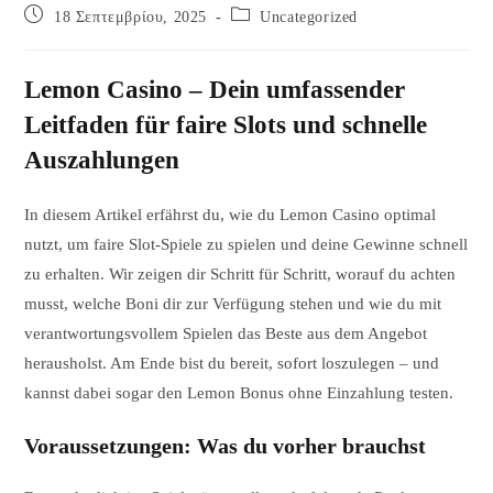
18 Σεπτεμβρίου, 2025
Uncategorized
Lemon Casino – Dein umfassender
Leitfaden für faire Slots und schnelle
Auszahlungen
In diesem Artikel erfährst du, wie du Lemon Casino optimal
nutzt, um faire Slot‑Spiele zu spielen und deine Gewinne schnell
zu erhalten. Wir zeigen dir Schritt für Schritt, worauf du achten
musst, welche Boni dir zur Verfügung stehen und wie du mit
verantwortungsvollem Spielen das Beste aus dem Angebot
herausholst. Am Ende bist du bereit, sofort loszulegen – und
kannst dabei sogar den Lemon Bonus ohne Einzahlung testen.
Voraussetzungen: Was du vorher brauchst