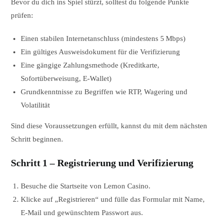
Bevor du dich ins Spiel stürzt, solltest du folgende Punkte
prüfen:
Einen stabilen Internetanschluss (mindestens 5 Mbps)
Ein gültiges Ausweisdokument für die Verifizierung
Eine gängige Zahlungsmethode (Kreditkarte,
Sofortüberweisung, E‑Wallet)
Grundkenntnisse zu Begriffen wie RTP, Wagering und
Volatilität
Sind diese Voraussetzungen erfüllt, kannst du mit dem nächsten
Schritt beginnen.
Schritt 1 – Registrierung und Verifizierung
Besuche die Startseite von Lemon Casino.
Klicke auf „Registrieren“ und fülle das Formular mit Name,
E‑Mail und gewünschtem Passwort aus.