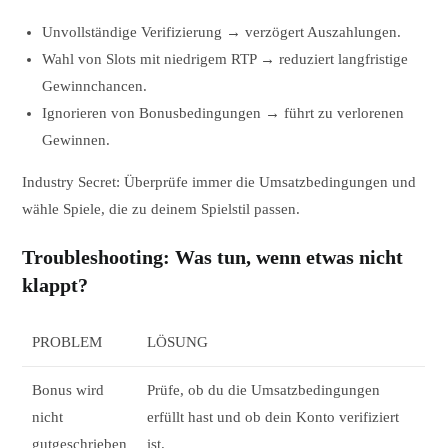
Unvollständige Verifizierung → verzögert Auszahlungen.
Wahl von Slots mit niedrigem RTP → reduziert langfristige
Gewinnchancen.
Ignorieren von Bonusbedingungen → führt zu verlorenen
Gewinnen.
Industry Secret: Überprüfe immer die Umsatzbedingungen und
wähle Spiele, die zu deinem Spielstil passen.
Troubleshooting: Was tun, wenn etwas nicht
klappt?
PROBLEM
LÖSUNG
Bonus wird
Prüfe, ob du die Umsatzbedingungen
nicht
erfüllt hast und ob dein Konto verifiziert
gutgeschrieben
ist.