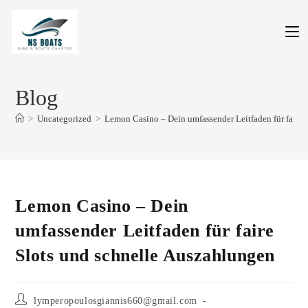
Blog
>
Uncategorized
>
Lemon Casino – Dein umfassender Leitfaden für faire 
Lemon Casino – Dein
umfassender Leitfaden für faire
Slots und schnelle Auszahlungen
lymperopoulosgiannis660@gmail.com