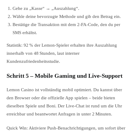
Gehe zu „Kasse“ → „Auszahlung“.
Wähle deine bevorzugte Methode und gib den Betrag ein.
Bestätige die Transaktion mit dem 2‑FA‑Code, den du per
SMS erhältst.
Statistik: 92 % der Lemon‑Spieler erhalten ihre Auszahlung
innerhalb von 48 Stunden, laut interner
Kundenzufriedenheitsstudie.
Schritt 5 – Mobile Gaming und Live‑Support
Lemon Casino ist vollständig mobil optimiert. Du kannst über
den Browser oder die offizielle App spielen – beide bieten
dieselben Spiele und Boni. Der Live‑Chat ist rund um die Uhr
erreichbar und beantwortet Anfragen in unter 2 Minuten.
Quick Win: Aktiviere Push‑Benachrichtigungen, um sofort über