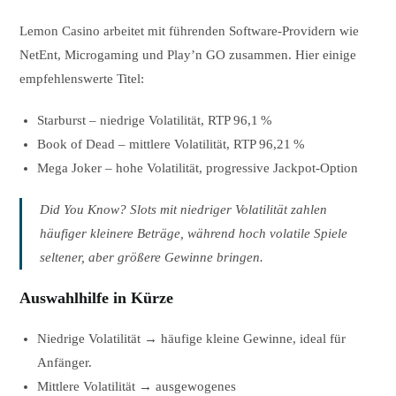
Lemon Casino arbeitet mit führenden Software‑Providern wie
NetEnt, Microgaming und Play’n GO zusammen. Hier einige
empfehlenswerte Titel:
Starburst – niedrige Volatilität, RTP 96,1 %
Book of Dead – mittlere Volatilität, RTP 96,21 %
Mega Joker – hohe Volatilität, progressive Jackpot‑Option
Did You Know? Slots mit niedriger Volatilität zahlen
häufiger kleinere Beträge, während hoch volatile Spiele
seltener, aber größere Gewinne bringen.
Auswahlhilfe in Kürze
Niedrige Volatilität → häufige kleine Gewinne, ideal für
Anfänger.
Mittlere Volatilität → ausgewogenes