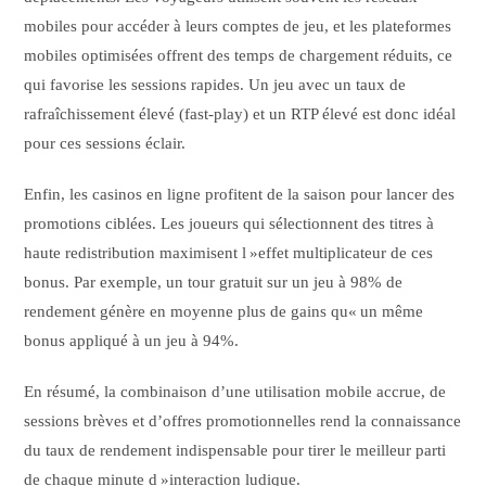
mobiles pour accéder à leurs comptes de jeu, et les plateformes
mobiles optimisées offrent des temps de chargement réduits, ce
qui favorise les sessions rapides. Un jeu avec un taux de
rafraîchissement élevé (fast‑play) et un RTP élevé est donc idéal
pour ces sessions éclair.
Enfin, les casinos en ligne profitent de la saison pour lancer des
promotions ciblées. Les joueurs qui sélectionnent des titres à
haute redistribution maximisent l »effet multiplicateur de ces
bonus. Par exemple, un tour gratuit sur un jeu à 98% de
rendement génère en moyenne plus de gains qu« un même
bonus appliqué à un jeu à 94%.
En résumé, la combinaison d’une utilisation mobile accrue, de
sessions brèves et d’offres promotionnelles rend la connaissance
du taux de rendement indispensable pour tirer le meilleur parti
de chaque minute d »interaction ludique.