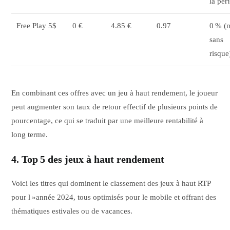
la per
Free Play 5$
0 €
4.85 €
0.97
0 % (
sans
risque
En combinant ces offres avec un jeu à haut rendement, le joueur
peut augmenter son taux de retour effectif de plusieurs points de
pourcentage, ce qui se traduit par une meilleure rentabilité à
long terme.
4. Top 5 des jeux à haut rendement
Voici les titres qui dominent le classement des jeux à haut RTP
pour l »année 2024, tous optimisés pour le mobile et offrant des
thématiques estivales ou de vacances.