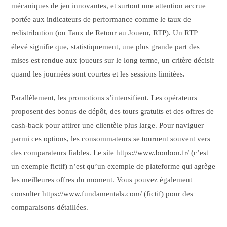
mécaniques de jeu innovantes, et surtout une attention accrue
portée aux indicateurs de performance comme le taux de
redistribution (ou Taux de Retour au Joueur, RTP). Un RTP
élevé signifie que, statistiquement, une plus grande part des
mises est rendue aux joueurs sur le long terme, un critère décisif
quand les journées sont courtes et les sessions limitées.
Parallèlement, les promotions s’intensifient. Les opérateurs
proposent des bonus de dépôt, des tours gratuits et des offres de
cash‑back pour attirer une clientèle plus large. Pour naviguer
parmi ces options, les consommateurs se tournent souvent vers
des comparateurs fiables. Le site https://www.bonbon.fr/ (c’est
un exemple fictif) n’est qu’un exemple de plateforme qui agrège
les meilleures offres du moment. Vous pouvez également
consulter https://www.fundamentals.com/ (fictif) pour des
comparaisons détaillées.