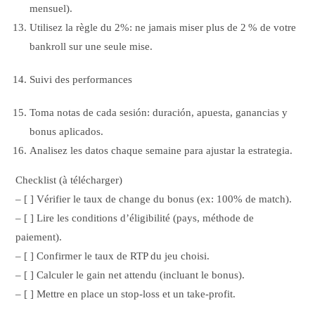
mensuel).
Utilisez la règle du 2%: ne jamais miser plus de 2 % de votre
bankroll sur une seule mise.
Suivi des performances
Toma notas de cada sesión: duración, apuesta, ganancias y
bonus aplicados.
Analisez les datos chaque semaine para ajustar la estrategia.
Checklist (à télécharger)
– [ ] Vérifier le taux de change du bonus (ex: 100% de match).
– [ ] Lire les conditions d’éligibilité (pays, méthode de
paiement).
– [ ] Confirmer le taux de RTP du jeu choisi.
– [ ] Calculer le gain net attendu (incluant le bonus).
– [ ] Mettre en place un stop‑loss et un take‑profit.