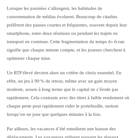
Lorsque les journées s’allongent, les habitudes de
consommation de médias évoluent. Beaucoup de citadins
préfèrent des pauses courtes et fréquentes, souvent depuis leur
smartphone, entre deux réunions ou pendant les trajets en
transport en commun. Cette fragmentation du temps d« écran
signifie que chaque minute compte, et les joueurs cherchent à
optimiser chaque mise.
Un RTP élevé devient alors un critère de choix essentiel. En
effet, un jeu à 99 % de retour, même avec un gain moyen
modeste, assure à long terme que le capital ne s’érode pas
rapidement. Cela contraste avec des titres à faible rendement où
chaque perte peut rapidement vider le portefeuille, surtout
lorsqu’on ne joue que quelques minutes à la fois.
Par ailleurs, les vacances d’été entraînent une hausse des
déplacements. Les voyageurs utilisent souvent les réseaux