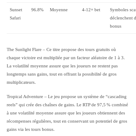
Sunset
96.8%
Moyenne
4‑12× bet
Symboles scat
Safari
déclenchent d
bonus
The Sunlight Flare – Ce titre propose des tours gratuits où
chaque victoire est multipliée par un facteur aléatoire de 1 à 3.
La volatilité moyenne assure que les joueurs ne restent pas
longtemps sans gains, tout en offrant la possibilité de gros
multiplicateurs.
Tropical Adventure – Le jeu propose un système de “cascading
reels” qui crée des chaînes de gains. Le RTP de 97,5 % combiné
à une volatilité moyenne assure que les joueurs obtiennent des
récompenses régulières, tout en conservant un potentiel de gros
gains via les tours bonus.