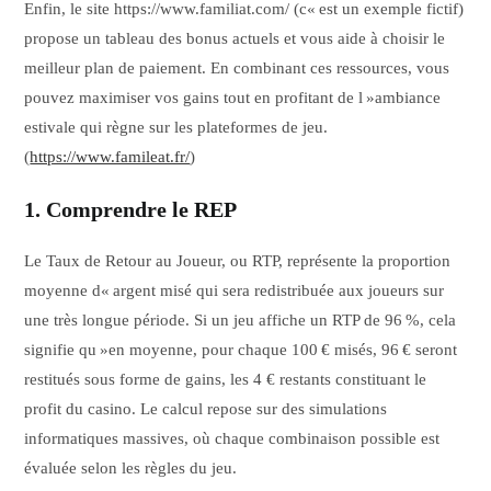
Enfin, le site https://www.familiat.com/ (c« est un exemple fictif)
propose un tableau des bonus actuels et vous aide à choisir le
meilleur plan de paiement. En combinant ces ressources, vous
pouvez maximiser vos gains tout en profitant de l »ambiance
estivale qui règne sur les plateformes de jeu.
(
https://www.famileat.fr/
)
1. Comprendre le R​E​P
Le Taux de Retour au Joueur, ou RTP, représente la proportion
moyenne d« argent misé qui sera redistribuée aux joueurs sur
une très longue période. Si un jeu affiche un RTP de 96 %, cela
signifie qu »en moyenne, pour chaque 100 € misés, 96 € seront
restitués sous forme de gains, les 4 € restants constituant le
profit du casino. Le calcul repose sur des simulations
informatiques massives, où chaque combinaison possible est
évaluée selon les règles du jeu.