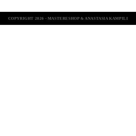
COPYRIGHT 2026 - MASTERESHOP &
ANASTASIA KAMPILI