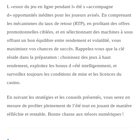
L »essor du jeu en ligne pendant l« été s »accompagne
d« opportunités inédites pour les joueurs avisés. En comprenant
les mécanismes du taux de retour (RTP), en profitant des offres
promotionnelles ciblées, et en sélectionnant des machines à sous
offrant un bon équilibre entre rendement et volatilité, vous
maximisez vos chances de succès. Rappelez-vous que la clé
réside dans la préparation : choisissez des jeux à haut
rendement, exploitez les bonus d »été intelligemment, et
surveillez toujours les conditions de mise et les licences du
casino.
En suivant les stratégies et les conseils présentés, vous serez en
mesure de profiter pleinement de l’été tout en jouant de manière
réfléchie et rentable. Bonne chasse aux trésors numériques !