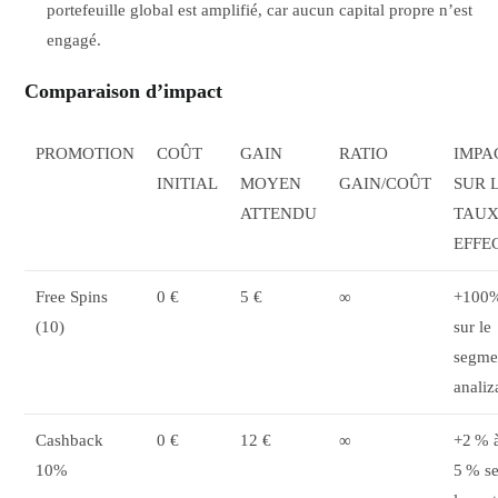
portefeuille global est amplifié, car aucun capital propre n’est
engagé.
Comparaison d’impact
PROMOTION
COÛT
GAIN
RATIO
IMPA
INITIAL
MOYEN
GAIN/COÛT
SUR 
ATTENDU
TAU
EFFE
Free Spins
0 €
5 €
∞
+100
(10)
sur le
segme
anali
Cashback
0 €
12 €
∞
+2 % 
10%
5 % s