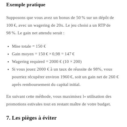
Exemple pratique
Supposons que vous avez un bonus de 50 % sur un dépôt de
100 €, avec un wagering de 20x. Le jeu choisi a un RTP de
98 %. Le gain net attendu serait :
Mise totale = 150 €
Gain moyen = 150 € × 0,98 = 147 €
Wagering required = 2000 € (10 × 200)
Si vous jouez 2000 € à un taux de réussite de 98%, vous
pourriez récupérer environ 1960 €, soit un gain net de 260 €
après remboursement du capital initial.
En suivant cette méthode, vous maximisez l« utilisation des
promotions estivales tout en restant maître de votre budget.
7. Les pièges à éviter