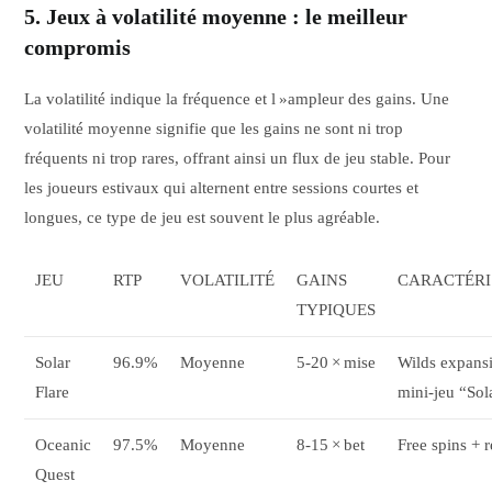
5. Jeux à volatilité moyenne : le meilleur
compromis
La volatilité indique la fréquence et l »ampleur des gains. Une
volatilité moyenne signifie que les gains ne sont ni trop
fréquents ni trop rares, offrant ainsi un flux de jeu stable. Pour
les joueurs estivaux qui alternent entre sessions courtes et
longues, ce type de jeu est souvent le plus agréable.
JEU
RTP
VOLATILITÉ
GAINS
CARACTÉRI
TYPIQUES
Solar
96.9%
Moyenne
5-20 × mise
Wilds expansi
Flare
mini-jeu “Sol
Oceanic
97.5%
Moyenne
8‑15 × bet
Free spins + r
Quest