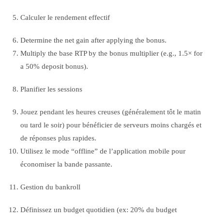
Calculer le rendement effectif
Determine the net gain after applying the bonus.
Multiply the base RTP by the bonus multiplier (e.g., 1.5× for
a 50% deposit bonus).
Planifier les sessions
Jouez pendant les heures creuses (généralement tôt le matin
ou tard le soir) pour bénéficier de serveurs moins chargés et
de réponses plus rapides.
Utilisez le mode “offline” de l’application mobile pour
économiser la bande passante.
Gestion du bankroll
Définissez un budget quotidien (ex: 20% du budget