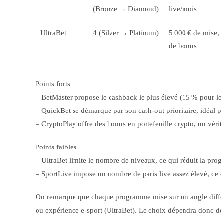
(Bronze → Diamond)
live/mois
UltraBet
4 (Silver → Platinum)
5 000 € de mise,
de bonus
Points forts
– BetMaster propose le cashback le plus élevé (15 % pour le 
– QuickBet se démarque par son cash‑out prioritaire, idéal po
– CryptoPlay offre des bonus en portefeuille crypto, un vérit
Points faibles
– UltraBet limite le nombre de niveaux, ce qui réduit la prog
– SportLive impose un nombre de paris live assez élevé, ce q
On remarque que chaque programme mise sur un angle différe
ou expérience e‑sport (UltraBet). Le choix dépendra donc de l