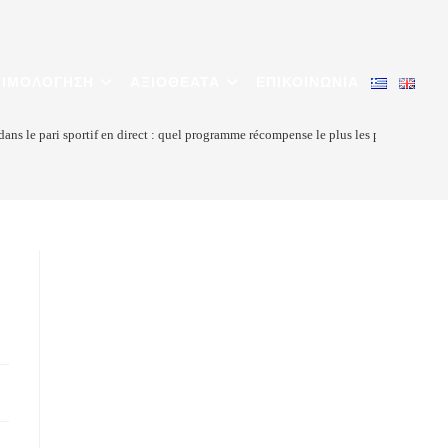
ΤΙΜΟΛΟΓΗΣΗ
ΑΞΙΟΘΕΑΤΑ
ΕΠΙΚΟΙΝΩΝΙΑ
ans le pari sportif en direct : quel programme récompense le plus les parieurs ?