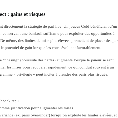
ct : gains et risques
t directement la stratégie de pari live. Un joueur Gold bénéficiant d’un
n conservant une bankroll suffisante pour exploiter des opportunités à
ll. De même, des limites de mise plus élevées permettent de placer des par
e potentiel de gain lorsque les cotes évoluent favorablement.
 “chasing” (poursuite des pertes) augmente lorsque le joueur se sent
iplier les mises pour récupérer rapidement, ce qui conduit souvent à un
ramme « privilégié » peut inciter à prendre des paris plus risqués,
shback reçu.
omme justification pour augmenter les mises.
le variance (ex. paris over/under) lorsqu’on exploite les limites élevées, et