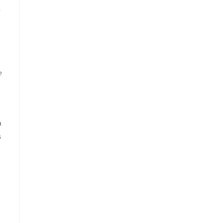
s
e
a
s