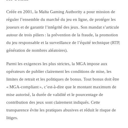
Créée en 2001, la Malta Gaming Authority a pour mission de
réguler l’ensemble du marché du jeu en ligne, de protéger les
joueurs et de garantir l’intégrité des jeux. Son mandat s’articule
autour de trois piliers : la prévention de la fraude, la promotion
du jeu responsable et la surveillance de l’équité technique (RTP,
génération de nombres aléatoires).
Parmi les exigences les plus strictes, la MGA impose aux
opérateurs de publier clairement les conditions de mise, les
limites de retrait et les politiques de bonus. Tout bonus doit être
« MGA‑compliant », c’est‑à‑dire que le montant maximum de
mise autorisé, la durée de validité et le pourcentage de
contribution des jeux sont clairement indiqués. Cette
transparence évite les pratiques abusives et réduit le risque de
litiges.