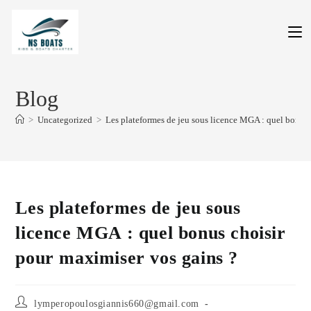
Blog
>
Uncategorized
>
Les plateformes de jeu sous licence MGA : quel bonus 
Les plateformes de jeu sous
licence MGA : quel bonus choisir
pour maximiser vos gains ?
lymperopoulosgiannis660@gmail.com