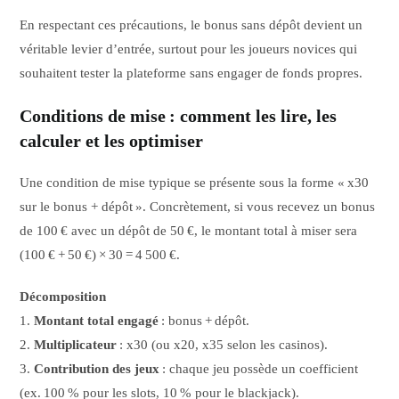
En respectant ces précautions, le bonus sans dépôt devient un
véritable levier d’entrée, surtout pour les joueurs novices qui
souhaitent tester la plateforme sans engager de fonds propres.
Conditions de mise : comment les lire, les
calculer et les optimiser
Une condition de mise typique se présente sous la forme « x30
sur le bonus + dépôt ». Concrètement, si vous recevez un bonus
de 100 € avec un dépôt de 50 €, le montant total à miser sera
(100 € + 50 €) × 30 = 4 500 €.
Décomposition
1.
Montant total engagé
: bonus + dépôt.
2.
Multiplicateur
: x30 (ou x20, x35 selon les casinos).
3.
Contribution des jeux
: chaque jeu possède un coefficient
(ex. 100 % pour les slots, 10 % pour le blackjack).