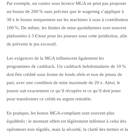
Par exemple, un casino sous licence MGA ne peut pas proposer
un bonus de 200 % sans préciser que le wagering s’applique à
30 x le bonus uniquement sur les machines à sous à contribution
100 %. De même, les limites de mise quotidiennes sont souvent
plafonnées à 5 €/tour pour les joueurs sous cette juridiction, afin
de prévenir le jeu excessif.
Les exigences de la MGA influencent également les
programmes de cashback. Un cashback hebdomadaire de 10 %
doit être crédité sous forme de fonds réels et non de jetons de
pari, avec une condition de mise maximale de 20 x. Ainsi, le
joueur sait exactement ce qu’il récupère et ce qu’il doit jouer
pour transformer ce crédit en argent retirable.
En pratique, les bonus MGA‑compliant sont souvent plus
équilibrés : le montant offert est légèrement inférieur à celui des
opérateurs non régulés, mais la sécurité, la clarté des termes et la