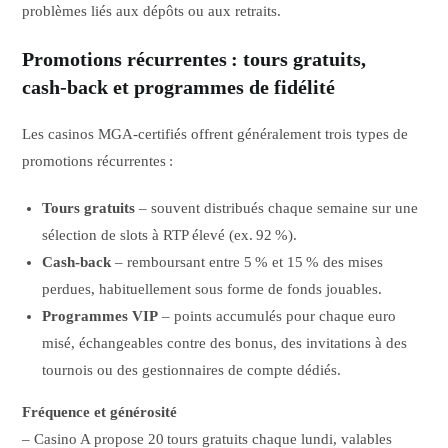
problèmes liés aux dépôts ou aux retraits.
Promotions récurrentes : tours gratuits,
cash‑back et programmes de fidélité
Les casinos MGA‑certifiés offrent généralement trois types de
promotions récurrentes :
Tours gratuits
– souvent distribués chaque semaine sur une
sélection de slots à RTP élevé (ex. 92 %).
Cash‑back
– remboursant entre 5 % et 15 % des mises
perdues, habituellement sous forme de fonds jouables.
Programmes VIP
– points accumulés pour chaque euro
misé, échangeables contre des bonus, des invitations à des
tournois ou des gestionnaires de compte dédiés.
Fréquence et générosité
– Casino A propose 20 tours gratuits chaque lundi, valables