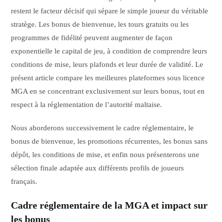
restent le facteur décisif qui sépare le simple joueur du véritable
stratège. Les bonus de bienvenue, les tours gratuits ou les
programmes de fidélité peuvent augmenter de façon
exponentielle le capital de jeu, à condition de comprendre leurs
conditions de mise, leurs plafonds et leur durée de validité. Le
présent article compare les meilleures plateformes sous licence
MGA en se concentrant exclusivement sur leurs bonus, tout en
respect à la réglementation de l’autorité maltaise.
Nous aborderons successivement le cadre réglementaire, le
bonus de bienvenue, les promotions récurrentes, les bonus sans
dépôt, les conditions de mise, et enfin nous présenterons une
sélection finale adaptée aux différents profils de joueurs
français.
Cadre réglementaire de la MGA et impact sur
les bonus