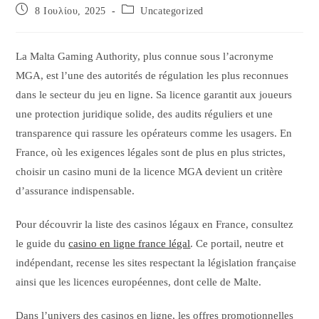
8 Ιουλίου, 2025
Uncategorized
La Malta Gaming Authority, plus connue sous l’acronyme
MGA, est l’une des autorités de régulation les plus reconnues
dans le secteur du jeu en ligne. Sa licence garantit aux joueurs
une protection juridique solide, des audits réguliers et une
transparence qui rassure les opérateurs comme les usagers. En
France, où les exigences légales sont de plus en plus strictes,
choisir un casino muni de la licence MGA devient un critère
d’assurance indispensable.
Pour découvrir la liste des casinos légaux en France, consultez
le guide du
casino en ligne france légal
. Ce portail, neutre et
indépendant, recense les sites respectant la législation française
ainsi que les licences européennes, dont celle de Malte.
Dans l’univers des casinos en ligne, les offres promotionnelles