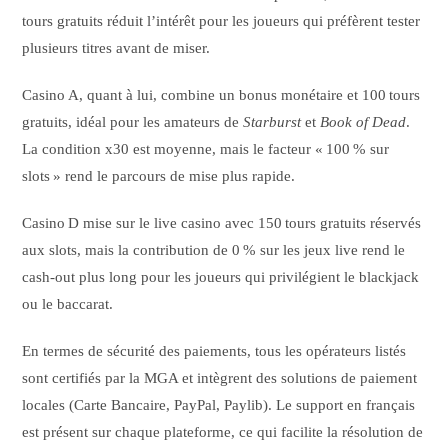
tours gratuits réduit l’intérêt pour les joueurs qui préfèrent tester
plusieurs titres avant de miser.
Casino A, quant à lui, combine un bonus monétaire et 100 tours
gratuits, idéal pour les amateurs de
Starburst
et
Book of Dead
.
La condition x30 est moyenne, mais le facteur « 100 % sur
slots » rend le parcours de mise plus rapide.
Casino D mise sur le live casino avec 150 tours gratuits réservés
aux slots, mais la contribution de 0 % sur les jeux live rend le
cash‑out plus long pour les joueurs qui privilégient le blackjack
ou le baccarat.
En termes de sécurité des paiements, tous les opérateurs listés
sont certifiés par la MGA et intègrent des solutions de paiement
locales (Carte Bancaire, PayPal, Paylib). Le support en français
est présent sur chaque plateforme, ce qui facilite la résolution de