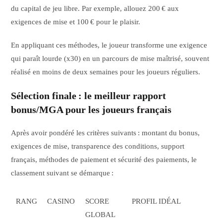
du capital de jeu libre. Par exemple, allouez 200 € aux
exigences de mise et 100 € pour le plaisir.
En appliquant ces méthodes, le joueur transforme une exigence
qui paraît lourde (x30) en un parcours de mise maîtrisé, souvent
réalisé en moins de deux semaines pour les joueurs réguliers.
Sélection finale : le meilleur rapport
bonus/MGA pour les joueurs français
Après avoir pondéré les critères suivants : montant du bonus,
exigences de mise, transparence des conditions, support
français, méthodes de paiement et sécurité des paiements, le
classement suivant se démarque :
RANG
CASINO
SCORE
PROFIL IDÉAL
GLOBAL