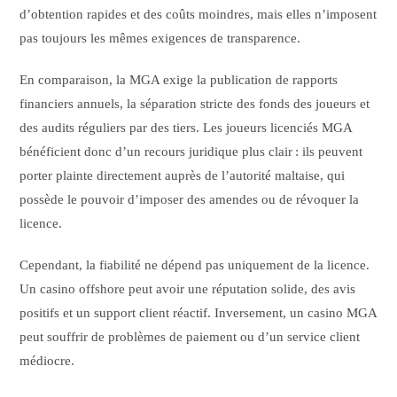
d’obtention rapides et des coûts moindres, mais elles n’imposent
pas toujours les mêmes exigences de transparence.
En comparaison, la MGA exige la publication de rapports
financiers annuels, la séparation stricte des fonds des joueurs et
des audits réguliers par des tiers. Les joueurs licenciés MGA
bénéficient donc d’un recours juridique plus clair : ils peuvent
porter plainte directement auprès de l’autorité maltaise, qui
possède le pouvoir d’imposer des amendes ou de révoquer la
licence.
Cependant, la fiabilité ne dépend pas uniquement de la licence.
Un casino offshore peut avoir une réputation solide, des avis
positifs et un support client réactif. Inversement, un casino MGA
peut souffrir de problèmes de paiement ou d’un service client
médiocre.