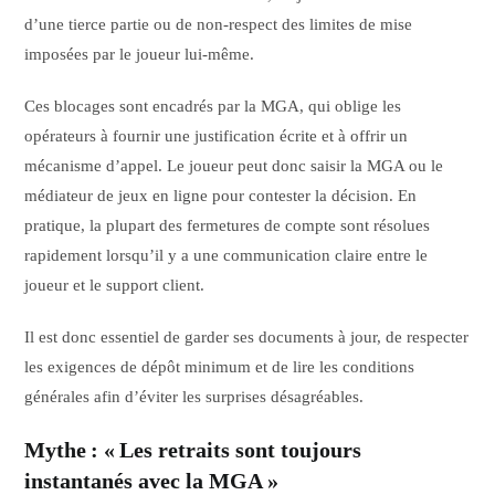
d’une tierce partie ou de non‑respect des limites de mise
imposées par le joueur lui‑même.
Ces blocages sont encadrés par la MGA, qui oblige les
opérateurs à fournir une justification écrite et à offrir un
mécanisme d’appel. Le joueur peut donc saisir la MGA ou le
médiateur de jeux en ligne pour contester la décision. En
pratique, la plupart des fermetures de compte sont résolues
rapidement lorsqu’il y a une communication claire entre le
joueur et le support client.
Il est donc essentiel de garder ses documents à jour, de respecter
les exigences de dépôt minimum et de lire les conditions
générales afin d’éviter les surprises désagréables.
Mythe : « Les retraits sont toujours
instantanés avec la MGA »