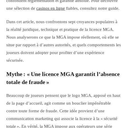
confondent réglementation et garantie absolue. Pour découvrir
une sélection de
casinos en ligne
fiables, consultez notre guide.
Dans cet article, nous confrontons sept croyances populaires à
la réalité juridique, technique et pratique de la licence MGA.
Nous analyserons ce que la MGA impose réellement, où elle se
situe par rapport à d’autres autorités, et quels comportements les
joueurs doivent adopter pour profiter d’une expérience
sécurisée.
Mythe : « Une licence MGA garantit l’absence
totale de fraude »
Beaucoup de joueurs pensent que le logo MGA, apposé en haut
de la page d’accueil, agit comme un bouclier impénétrable
contre toute forme de fraude. Cette idée provient d’une
communication marketing qui associe la licence à la « sécurité
totale ». En vérité, la MGA impose aux opérateurs une série