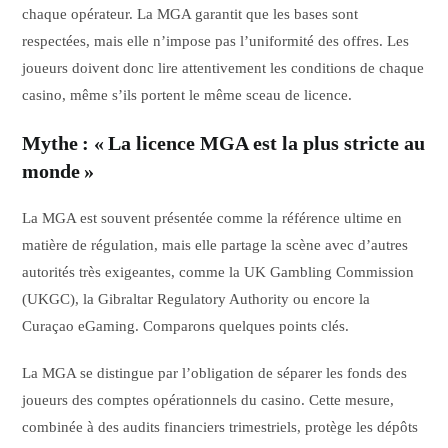
chaque opérateur. La MGA garantit que les bases sont
respectées, mais elle n’impose pas l’uniformité des offres. Les
joueurs doivent donc lire attentivement les conditions de chaque
casino, même s’ils portent le même sceau de licence.
Mythe : « La licence MGA est la plus stricte au
monde »
La MGA est souvent présentée comme la référence ultime en
matière de régulation, mais elle partage la scène avec d’autres
autorités très exigeantes, comme la UK Gambling Commission
(UKGC), la Gibraltar Regulatory Authority ou encore la
Curaçao eGaming. Comparons quelques points clés.
La MGA se distingue par l’obligation de séparer les fonds des
joueurs des comptes opérationnels du casino. Cette mesure,
combinée à des audits financiers trimestriels, protège les dépôts