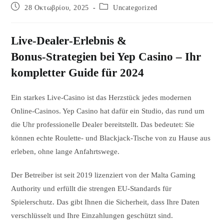
28 Οκτωβρίου, 2025
Uncategorized
Live‑Dealer‑Erlebnis &
Bonus‑Strategien bei Yep Casino – Ihr
kompletter Guide für 2024
Ein starkes Live‑Casino ist das Herzstück jedes modernen
Online‑Casinos. Yep Casino hat dafür ein Studio, das rund um
die Uhr professionelle Dealer bereitstellt. Das bedeutet: Sie
können echte Roulette‑ und Blackjack‑Tische von zu Hause aus
erleben, ohne lange Anfahrtswege.
Der Betreiber ist seit 2019 lizenziert von der Malta Gaming
Authority und erfüllt die strengen EU‑Standards für
Spielerschutz. Das gibt Ihnen die Sicherheit, dass Ihre Daten
verschlüsselt und Ihre Einzahlungen geschützt sind.