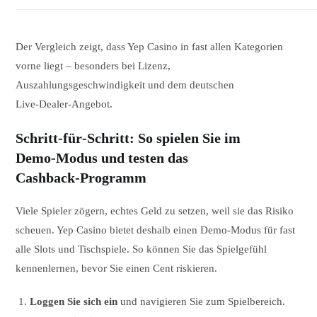
Der Vergleich zeigt, dass Yep Casino in fast allen Kategorien
vorne liegt – besonders bei Lizenz,
Auszahlungsgeschwindigkeit und dem deutschen
Live‑Dealer‑Angebot.
Schritt‑für‑Schritt: So spielen Sie im
Demo‑Modus und testen das
Cashback‑Programm
Viele Spieler zögern, echtes Geld zu setzen, weil sie das Risiko
scheuen. Yep Casino bietet deshalb einen Demo‑Modus für fast
alle Slots und Tischspiele. So können Sie das Spielgefühl
kennenlernen, bevor Sie einen Cent riskieren.
Loggen Sie sich ein
und navigieren Sie zum Spielbereich.