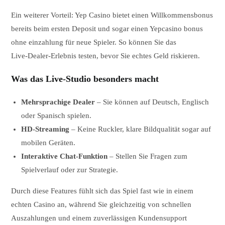
Ein weiterer Vorteil: Yep Casino bietet einen Willkommensbonus
bereits beim ersten Deposit und sogar einen Yepcasino bonus
ohne einzahlung für neue Spieler. So können Sie das
Live‑Dealer‑Erlebnis testen, bevor Sie echtes Geld riskieren.
Was das Live‑Studio besonders macht
Mehrsprachige Dealer
– Sie können auf Deutsch, Englisch
oder Spanisch spielen.
HD‑Streaming
– Keine Ruckler, klare Bildqualität sogar auf
mobilen Geräten.
Interaktive Chat‑Funktion
– Stellen Sie Fragen zum
Spielverlauf oder zur Strategie.
Durch diese Features fühlt sich das Spiel fast wie in einem
echten Casino an, während Sie gleichzeitig von schnellen
Auszahlungen und einem zuverlässigen Kundensupport