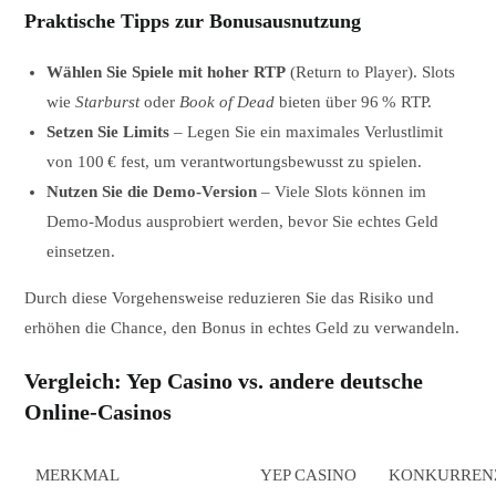
Praktische Tipps zur Bonusausnutzung
Wählen Sie Spiele mit hoher RTP
(Return to Player). Slots
wie
Starburst
oder
Book of Dead
bieten über 96 % RTP.
Setzen Sie Limits
– Legen Sie ein maximales Verlustlimit
von 100 € fest, um verantwortungsbewusst zu spielen.
Nutzen Sie die Demo‑Version
– Viele Slots können im
Demo‑Modus ausprobiert werden, bevor Sie echtes Geld
einsetzen.
Durch diese Vorgehensweise reduzieren Sie das Risiko und
erhöhen die Chance, den Bonus in echtes Geld zu verwandeln.
Vergleich: Yep Casino vs. andere deutsche
Online‑Casinos
MERKMAL
YEP CASINO
KONKURREN