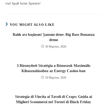
viel Spaß beim Spielen!
YOU MIGHT ALSO LIKE
Balık avı başlasın! Şansını dene: Big Bass Bonanza
demo
30 Μαρτίου, 2026
3 Bizonyított Stratégia a Bónuszok Maximális
Kihasználásához az Energy Casino-ban
10 Μαρτίου, 2026
Strategia di Vincita ai Tavoli di Craps: Guida ai
Migliori Scommessi nei Tornei di Black Friday