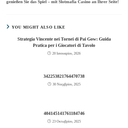
genießen Sie das Spiel – mit Slotmafia Casino an Ihrer Seite!
YOU MIGHT ALSO LIKE
Strategia Vincente nei Tornei di Pai Gow: Guida
Pratica per i Giocatori di Tavolo
20 Ιανουαρίου, 2026
342253821764470738
30 Νοεμβρίου, 2025
404145141761184746
23 Οκτωβρίου, 2025