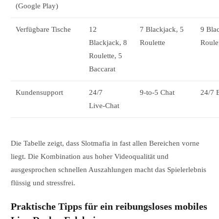
(Google Play)
Verfügbare Tische
12
7 Blackjack, 5
9 Bla
Blackjack, 8
Roulette
Roule
Roulette, 5
Baccarat
Kundensupport
24/7
9‑to‑5 Chat
24/7 
Live‑Chat
Die Tabelle zeigt, dass Slotmafia in fast allen Bereichen vorne
liegt. Die Kombination aus hoher Videoqualität und
ausgesprochen schnellen Auszahlungen macht das Spielerlebnis
flüssig und stressfrei.
Praktische Tipps für ein reibungsloses mobiles