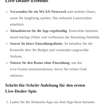
Live‑Dealer‑Erlebnis
Verwenden Sie ein WLAN‑Netzwerk
statt mobiler Daten,
wenn Sie langfristig spielen. Das reduziert Latenzzeiten
erheblich.
Aktualisieren Sie die App regelmäßig.
Entwickler beheben
damit häufige Fehler und verbessern die Streaming‑Stabilität.
Setzen Sie klare Einzahlungslimits.
So behalten Sie die
Kontrolle über Ihr Budget und vermeiden ungewollte
Verluste.
Nutzen Sie den Bonus ohne Einzahlung
, um das
Live‑Casino kennenzulernen, bevor Sie echtes Geld
riskieren.
Schritt‑für‑Schritt‑Anleitung für den ersten
Live‑Dealer‑Spin
Laden Sie die Slotmafia‑App aus dem App‑Store herunter