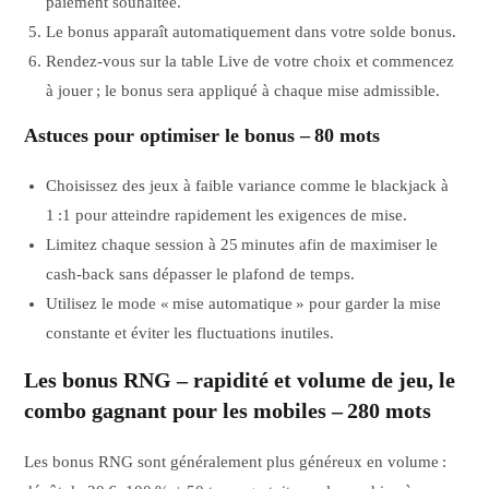
paiement souhaitée.
Le bonus apparaît automatiquement dans votre solde bonus.
Rendez‑vous sur la table Live de votre choix et commencez
à jouer ; le bonus sera appliqué à chaque mise admissible.
Astuces pour optimiser le bonus – 80 mots
Choisissez des jeux à faible variance comme le blackjack à
1 :1 pour atteindre rapidement les exigences de mise.
Limitez chaque session à 25 minutes afin de maximiser le
cash‑back sans dépasser le plafond de temps.
Utilisez le mode « mise automatique » pour garder la mise
constante et éviter les fluctuations inutiles.
Les bonus RNG – rapidité et volume de jeu, le
combo gagnant pour les mobiles – 280 mots
Les bonus RNG sont généralement plus généreux en volume :