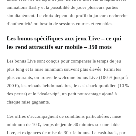
animations flashy et la possibilité de jouer plusieurs parties
simultanément. Le choix dépend du profil du joueur : recherche
d’authenticité ou besoin de sessions courtes et rentables.
Les bonus spécifiques aux jeux Live – ce qui
les rend attractifs sur mobile – 350 mots
Les bonus Live sont conçus pour compenser le temps de jeu
plus long et la mise minimum souvent plus élevée. Parmi les
plus courants, on trouve le welcome bonus Live (100 % jusqu’à
200 €), les reloads hebdomadaires, le cash‑back quotidien (10 %
des pertes) et le “dealer‑tip”, un petit pourcentage ajouté à
chaque mise gagnante.
Ces offres s’accompagnent de conditions particulières : mise
minimum de 10 €, temps de jeu de 30 minutes sur une table
Live, et exigences de mise de 30 x le bonus. Le cash‑back, par