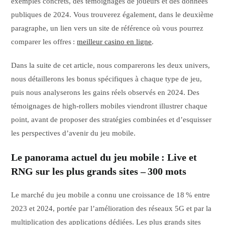
exemples concrets, des témoignages de joueurs et des données
publiques de 2024. Vous trouverez également, dans le deuxième
paragraphe, un lien vers un site de référence où vous pourrez
comparer les offres :
meilleur casino en ligne
.
Dans la suite de cet article, nous comparerons les deux univers,
nous détaillerons les bonus spécifiques à chaque type de jeu,
puis nous analyserons les gains réels observés en 2024. Des
témoignages de high‑rollers mobiles viendront illustrer chaque
point, avant de proposer des stratégies combinées et d’esquisser
les perspectives d’avenir du jeu mobile.
Le panorama actuel du jeu mobile : Live et
RNG sur les plus grands sites – 300 mots
Le marché du jeu mobile a connu une croissance de 18 % entre
2023 et 2024, portée par l’amélioration des réseaux 5G et par la
multiplication des applications dédiées. Les plus grands sites