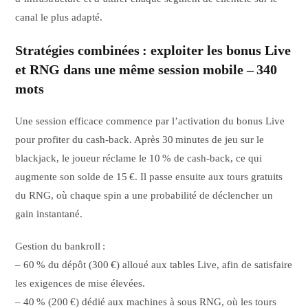
canal le plus adapté.
Stratégies combinées : exploiter les bonus Live
et RNG dans une même session mobile – 340
mots
Une session efficace commence par l’activation du bonus Live
pour profiter du cash‑back. Après 30 minutes de jeu sur le
blackjack, le joueur réclame le 10 % de cash‑back, ce qui
augmente son solde de 15 €. Il passe ensuite aux tours gratuits
du RNG, où chaque spin a une probabilité de déclencher un
gain instantané.
Gestion du bankroll :
– 60 % du dépôt (300 €) alloué aux tables Live, afin de satisfaire
les exigences de mise élevées.
– 40 % (200 €) dédié aux machines à sous RNG, où les tours