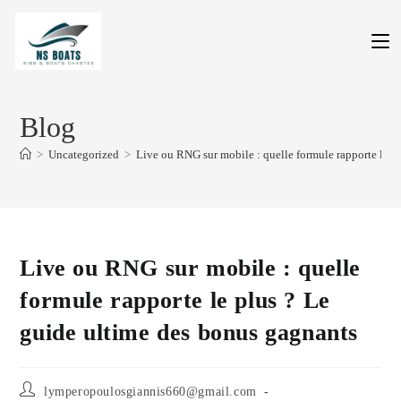
Blog
>
Uncategorized
>
Live ou RNG sur mobile : quelle formule rapporte le p
Live ou RNG sur mobile : quelle
formule rapporte le plus ? Le
guide ultime des bonus gagnants
lymperopoulosgiannis660@gmail.com