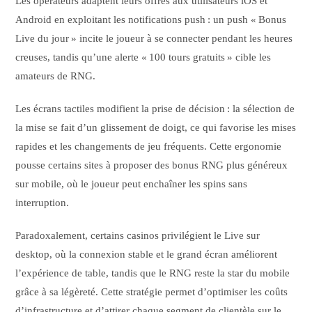
Les opérateurs adaptent leurs offres aux utilisateurs iOS et
Android en exploitant les notifications push : un push « Bonus
Live du jour » incite le joueur à se connecter pendant les heures
creuses, tandis qu’une alerte « 100 tours gratuits » cible les
amateurs de RNG.
Les écrans tactiles modifient la prise de décision : la sélection de
la mise se fait d’un glissement de doigt, ce qui favorise les mises
rapides et les changements de jeu fréquents. Cette ergonomie
pousse certains sites à proposer des bonus RNG plus généreux
sur mobile, où le joueur peut enchaîner les spins sans
interruption.
Paradoxalement, certains casinos privilégient le Live sur
desktop, où la connexion stable et le grand écran améliorent
l’expérience de table, tandis que le RNG reste la star du mobile
grâce à sa légèreté. Cette stratégie permet d’optimiser les coûts
d’infrastructure et d’attirer chaque segment de clientèle sur le