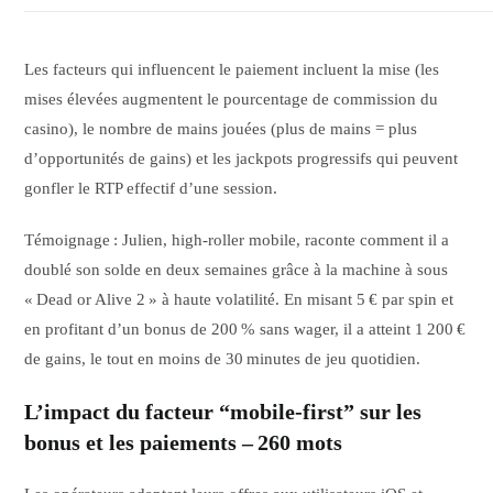
Les facteurs qui influencent le paiement incluent la mise (les
mises élevées augmentent le pourcentage de commission du
casino), le nombre de mains jouées (plus de mains = plus
d’opportunités de gains) et les jackpots progressifs qui peuvent
gonfler le RTP effectif d’une session.
Témoignage : Julien, high‑roller mobile, raconte comment il a
doublé son solde en deux semaines grâce à la machine à sous
« Dead or Alive 2 » à haute volatilité. En misant 5 € par spin et
en profitant d’un bonus de 200 % sans wager, il a atteint 1 200 €
de gains, le tout en moins de 30 minutes de jeu quotidien.
L’impact du facteur “mobile‑first” sur les
bonus et les paiements – 260 mots