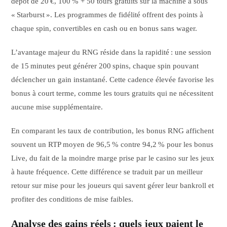
dépôt de 20 €, 100 % + 50 tours gratuits sur la machine à sous
« Starburst ». Les programmes de fidélité offrent des points à
chaque spin, convertibles en cash ou en bonus sans wager.
L’avantage majeur du RNG réside dans la rapidité : une session
de 15 minutes peut générer 200 spins, chaque spin pouvant
déclencher un gain instantané. Cette cadence élevée favorise les
bonus à court terme, comme les tours gratuits qui ne nécessitent
aucune mise supplémentaire.
En comparant les taux de contribution, les bonus RNG affichent
souvent un RTP moyen de 96,5 % contre 94,2 % pour les bonus
Live, du fait de la moindre marge prise par le casino sur les jeux
à haute fréquence. Cette différence se traduit par un meilleur
retour sur mise pour les joueurs qui savent gérer leur bankroll et
profiter des conditions de mise faibles.
Analyse des gains réels : quels jeux paient le