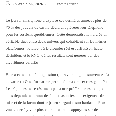
28 Απριλίου, 2026
Uncategorized
Le jeu sur smartphone a explosé ces dernières années : plus de
70 % des joueurs de casino déclarent préférer leur téléphone
pour les sessions quotidiennes. Cette démocratisation a créé un
véritable duel entre deux univers qui cohabitent sur les mêmes
plateformes : le Live, où le croupier réel est diffusé en haute
définition, et le RNG, où les résultats sont générés par des
algorithmes certifiés.
Face à cette dualité, la question qui revient le plus souvent est la
suivante : « Quel format me permet de maximiser mes gains ? »
Les réponses ne se résument pas à une préférence esthétique ;
elles dépendent surtout des bonus associés, des exigences de
mise et de la façon dont le joueur organise son bankroll. Pour
vous aider à y voir plus clair, nous nous appuyons sur des