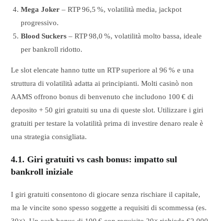
Mega Joker
– RTP 96,5 %, volatilità media, jackpot
progressivo.
Blood Suckers
– RTP 98,0 %, volatilità molto bassa, ideale
per bankroll ridotto.
Le slot elencate hanno tutte un RTP superiore al 96 % e una
struttura di volatilità adatta ai principianti. Molti casinò non
AAMS offrono bonus di benvenuto che includono 100 € di
deposito + 50 giri gratuiti su una di queste slot. Utilizzare i giri
gratuiti per testare la volatilità prima di investire denaro reale è
una strategia consigliata.
4.1. Giri gratuiti vs cash bonus: impatto sul
bankroll iniziale
I giri gratuiti consentono di giocare senza rischiare il capitale,
ma le vincite sono spesso soggette a requisiti di scommessa (es.