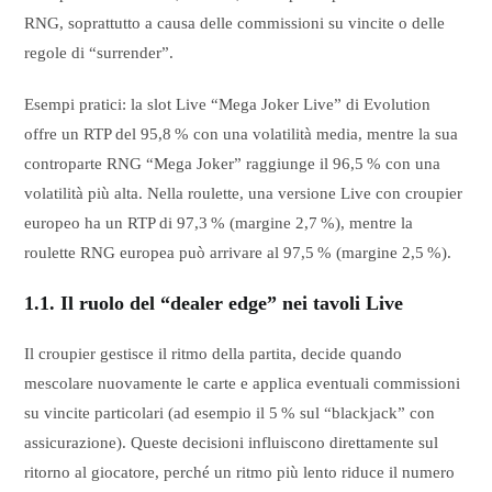
RNG, soprattutto a causa delle commissioni su vincite o delle
regole di “surrender”.
Esempi pratici: la slot Live “Mega Joker Live” di Evolution
offre un RTP del 95,8 % con una volatilità media, mentre la sua
controparte RNG “Mega Joker” raggiunge il 96,5 % con una
volatilità più alta. Nella roulette, una versione Live con croupier
europeo ha un RTP di 97,3 % (margine 2,7 %), mentre la
roulette RNG europea può arrivare al 97,5 % (margine 2,5 %).
1.1. Il ruolo del “dealer edge” nei tavoli Live
Il croupier gestisce il ritmo della partita, decide quando
mescolare nuovamente le carte e applica eventuali commissioni
su vincite particolari (ad esempio il 5 % sul “blackjack” con
assicurazione). Queste decisioni influiscono direttamente sul
ritorno al giocatore, perché un ritmo più lento riduce il numero