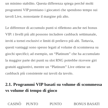
un minimo stabilito. Questa differenza spiega perché molti
programmi VIP premiano i giocatori che spendono tempo sui
tavoli Live, nonostante il margine più alto.
Le differenze di accumulo punti si riflettono anche nei bonus
VIP: i livelli più alti possono includere cashback settimanale,
inviti a tornei esclusivi e limiti di prelievo più alti. Tuttavia,
questi vantaggi sono spesso legati al volume di scommessa su
giochi specifici; ad esempio, un “Platinum” che ha accumulato
la maggior parte dei punti su slot RNG potrebbe ricevere giri
gratuiti aggiuntivi, mentre un “Platinum” Live ottiene un
cashback più consistente sui tavoli da tavolo.
2.1. Programmi VIP basati su volume di scommessa
vs volume di tempo di gioco
CASINÒ
PUNTO
PUNTO
BONUS BASATI