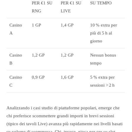
PER €1 SU
PER €1 SU
SU TEMPO
RNG
LIVE
Casino
1 GP
1,4 GP
10 % extra per
A
più di 5 h al
giorno
Casino
1,2 GP
1,2 GP
Nessun bonus
B
tempo
Casino
0,9 GP
1,6 GP
5 % extra per
C
sessioni > 2 h
Analizzando i casi studio di piattaforme popolari, emerge che
chi preferisce scommettere grandi importi in brevi sessioni
(tipico dei tavoli Live) avanza più rapidamente nei livelli basati
su volume di scommessa. Chi, invece, gioca per ore su slot