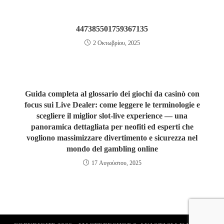
447385501759367135
2 Οκτωβρίου, 2025
Guida completa al glossario dei giochi da casinò con
focus sui Live Dealer: come leggere le terminologie e
scegliere il miglior slot‑live experience — una
panoramica dettagliata per neofiti ed esperti che
vogliono massimizzare divertimento e sicurezza nel
mondo del gambling online
17 Αυγούστου, 2025