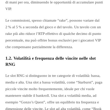
di mani per ora, diminuendo le opportunità di accumulare punti
VIP.
Le commissioni, spesso chiamate “rake”, possono variare dal
2 % al 5 % a seconda del gioco e del tavolo. Un tavolo con un
rake più alto riduce l’RTP effettivo di qualche decimo di punto
percentuale, ma può offrire bonus esclusivi per i giocatori VIP
che compensano parzialmente la differenza.
1.2. Volatilità e frequenza delle vincite nelle slot
RNG
Le slot RNG si distinguono in tre categorie di volatilità: bassa,
media e alta. Una slot a bassa volatilità, come “Starburst”, paga
piccole vincite molto frequentemente, ideale per chi vuole
mantenere stabile il bankroll. Una slot a volatilità media, ad
esempio “Gonzo’s Quest”, offre un equilibrio tra frequenza e
dimensione delle vincite. Le slot ad alta volatilità, come “Book