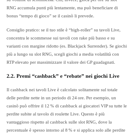
RNG accumula punti più lentamente, ma può beneficiare di
bonus “tempo di gioco” se il casinò li prevede.
Consiglio pratico: se il tuo stile è “high‑roller” su tavoli Live,
concentra le scommesse sui tavoli con rake più basso e su
varianti con margine ridotto (es. Blackjack Surrender). Se giochi
più a lungo su slot RNG, scegli giochi a media volatilità con
RTP elevato per massimizzare il valore dei GP guadagnati.
2.2. Premi “cashback” e “rebate” nei giochi Live
Il cashback nei tavoli Live è calcolato solitamente sul totale
delle perdite nette in un periodo di 24 ore. Per esempio, un
casinò può offrire il 12 % di cashback ai giocatori VIP su tutte le
perdite subite al tavolo di roulette Live. Questo è più
vantaggioso rispetto al cashback sulle slot RNG, dove la
percentuale è spesso intorno al 8 % e si applica solo alle perdite