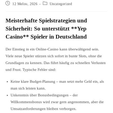
12 Μαΐου, 2026
Uncategorized
Meisterhafte Spielstrategien und
Sicherheit: So unterstützt **Yep
Casino** Spieler in Deutschland
Der Einstieg in ein Online‑Casino kann überwältigend sein.
Viele neue Spieler stürzen sich sofort in bunte Slots, ohne die
Grundlagen zu kennen. Das führt häufig zu schnellen Verlusten
und Frust. Typische Fehler sind:
Keine klare Budget‑Planung – man setzt mehr Geld ein, als
man sich leisten kann.
Unkenntnis über Bonusbedingungen – der
Willkommensbonus wird zwar gern angenommen, aber die
Umsatzanforderungen bleiben verborgen.