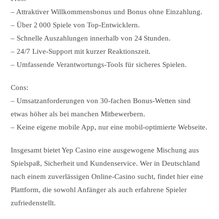
– Attraktiver Willkommensbonus und Bonus ohne Einzahlung.
– Über 2 000 Spiele von Top‑Entwicklern.
– Schnelle Auszahlungen innerhalb von 24 Stunden.
– 24/7 Live‑Support mit kurzer Reaktionszeit.
– Umfassende Verantwortungs‑Tools für sicheres Spielen.
Cons:
– Umsatzanforderungen von 30‑fachen Bonus‑Wetten sind
etwas höher als bei manchen Mitbewerbern.
– Keine eigene mobile App, nur eine mobil‑optimierte Webseite.
Insgesamt bietet Yep Casino eine ausgewogene Mischung aus
Spielspaß, Sicherheit und Kundenservice. Wer in Deutschland
nach einem zuverlässigen Online‑Casino sucht, findet hier eine
Plattform, die sowohl Anfänger als auch erfahrene Spieler
zufriedenstellt.