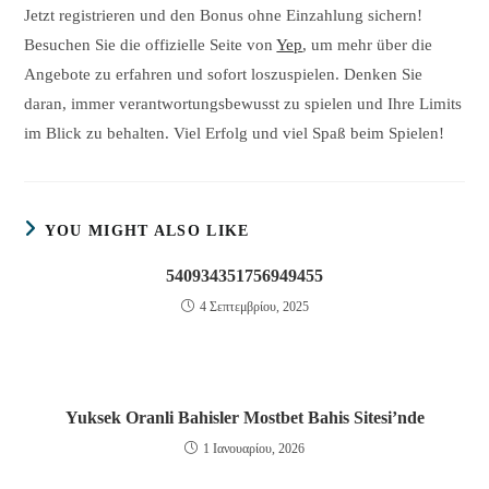
Jetzt registrieren und den Bonus ohne Einzahlung sichern!
Besuchen Sie die offizielle Seite von
Yep
, um mehr über die
Angebote zu erfahren und sofort loszuspielen. Denken Sie
daran, immer verantwortungsbewusst zu spielen und Ihre Limits
im Blick zu behalten. Viel Erfolg und viel Spaß beim Spielen!
YOU MIGHT ALSO LIKE
540934351756949455
4 Σεπτεμβρίου, 2025
Yuksek Oranli Bahisler Mostbet Bahis Sitesi’nde
1 Ιανουαρίου, 2026