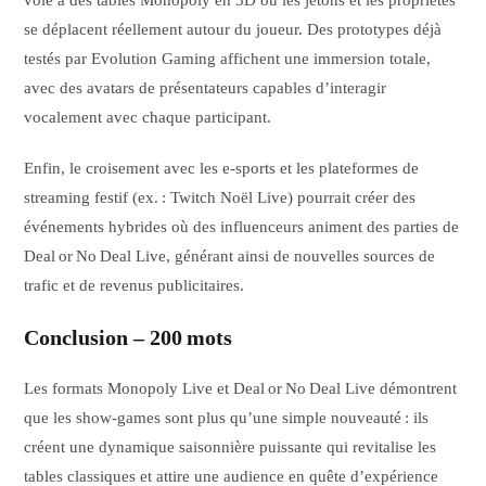
voie à des tables Monopoly en 3D où les jetons et les propriétés
se déplacent réellement autour du joueur. Des prototypes déjà
testés par Evolution Gaming affichent une immersion totale,
avec des avatars de présentateurs capables d’interagir
vocalement avec chaque participant.
Enfin, le croisement avec les e‑sports et les plateformes de
streaming festif (ex. : Twitch Noël Live) pourrait créer des
événements hybrides où des influenceurs animent des parties de
Deal or No Deal Live, générant ainsi de nouvelles sources de
trafic et de revenus publicitaires.
Conclusion – 200 mots
Les formats Monopoly Live et Deal or No Deal Live démontrent
que les show‑games sont plus qu’une simple nouveauté : ils
créent une dynamique saisonnière puissante qui revitalise les
tables classiques et attire une audience en quête d’expérience