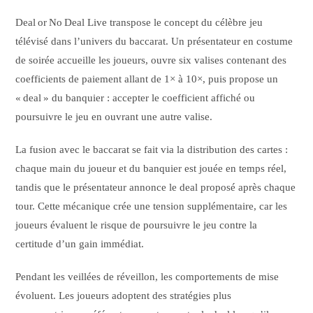
Deal or No Deal Live transpose le concept du célèbre jeu
télévisé dans l’univers du baccarat. Un présentateur en costume
de soirée accueille les joueurs, ouvre six valises contenant des
coefficients de paiement allant de 1× à 10×, puis propose un
« deal » du banquier : accepter le coefficient affiché ou
poursuivre le jeu en ouvrant une autre valise.
La fusion avec le baccarat se fait via la distribution des cartes :
chaque main du joueur et du banquier est jouée en temps réel,
tandis que le présentateur annonce le deal proposé après chaque
tour. Cette mécanique crée une tension supplémentaire, car les
joueurs évaluent le risque de poursuivre le jeu contre la
certitude d’un gain immédiat.
Pendant les veillées de réveillon, les comportements de mise
évoluent. Les joueurs adoptent des stratégies plus