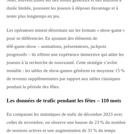
Noël, souvent axées sur des bonus généreux et des tournois à
durée limitée, poussent les joueurs à déposer davantage et à
rester plus longtemps en jeu.
Les opérateurs misent désormais sur les formats « show‑game »
pour se différencier. En ajoutant des éléments de
télé‑game‑show – animations, présentateurs, jackpots
progressifs – ils offrent une expérience immersive qui attire les
joueurs à la recherche de nouveauté. Cette stratégie s’avère
rentable : les tables de show‑games génèrent en moyenne 15 %
de revenus supplémentaires par rapport aux tables classiques
pendant la période des fêtes.
Les données de trafic pendant les fêtes – 110 mots
En comparant les statistiques de trafic de décembre 2023 avec
celles de novembre, on observe une hausse de 23 % du nombre
de sessions actives et une augmentation de 31 % du temps