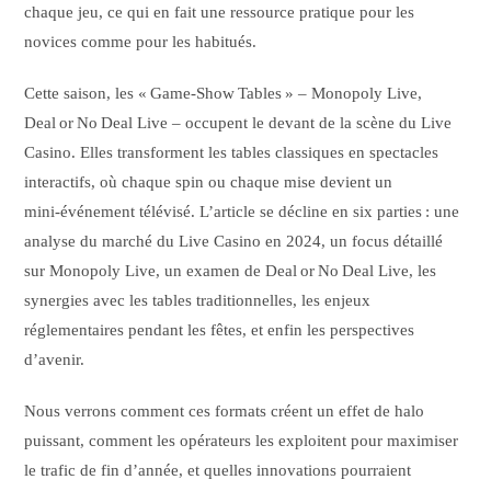
chaque jeu, ce qui en fait une ressource pratique pour les
novices comme pour les habitués.
Cette saison, les « Game‑Show Tables » – Monopoly Live,
Deal or No Deal Live – occupent le devant de la scène du Live
Casino. Elles transforment les tables classiques en spectacles
interactifs, où chaque spin ou chaque mise devient un
mini‑événement télévisé. L’article se décline en six parties : une
analyse du marché du Live Casino en 2024, un focus détaillé
sur Monopoly Live, un examen de Deal or No Deal Live, les
synergies avec les tables traditionnelles, les enjeux
réglementaires pendant les fêtes, et enfin les perspectives
d’avenir.
Nous verrons comment ces formats créent un effet de halo
puissant, comment les opérateurs les exploitent pour maximiser
le trafic de fin d’année, et quelles innovations pourraient