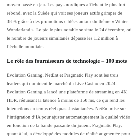
moyen passé en jeu. Les pays nordiques affichent le plus fort
rebond, avec la Suède qui voit ses joueurs actifs grimper de
38 % grâce à des promotions ciblées autour du thème « Winter
Wonderland ». Le pic le plus notable se situe le 24 décembre, où
le nombre de joueurs simultanés dépasse les 1,2 million à
l’échelle mondiale.
Le rôle des fournisseurs de technologie – 100 mots
Evolution Gaming, NetEnt et Pragmatic Play sont les trois
leaders qui dominent le marché du Live Casino en 2024.
Evolution Gaming a lancé une plateforme de streaming en 4K
HDR, réduisant la latence à moins de 150 ms, ce qui rend les
interactions en temps réel quasi‑instantanées. NetEnt mise sur
l’intégration d’IA pour ajuster automatiquement la qualité vidéo
en fonction de la bande passante du joueur. Pragmatic Play,
quant à lui, a développé des modules de réalité augmentée pour