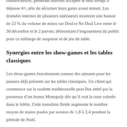
conservatrices, préférant souvent accepter le deal lorsqu’il
dépasse 4×, afin de sécuriser leurs gains avant minuit. Les
données internes de plusieurs opérateurs montrent une hausse
de 22 % du volume de mises sur Deal or No Deal Live entre le
30 décembre et le 2 janvier, démontrant l’engouement du public
pour ce mélange de suspense et de jeu de table.
Synergies entre les show‑games et les tables
classiques
Les show‑games fonctionnent comme des aimants pour les
joueurs déjà présents sur les tables classiques. Un client qui
commence sur la roulette traditionnelle peut être attiré par la
promesse d’un bonus Monopoly dès qu’il voit la roue colorée
dans le lobby. Cette transition fluide augmente le nombre
moyen de mains jouées par session de 1,8 à 2,4 pendant la
période de Noël.