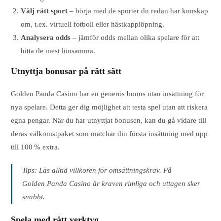
Välj rätt sport
– börja med de sporter du redan har kunskap
om, t.ex. virtuell fotboll eller hästkapplöpning.
Analysera odds
– jämför odds mellan olika spelare för att
hitta de mest lönsamma.
Utnyttja bonusar på rätt sätt
Golden Panda Casino har en generös bonus utan insättning för
nya spelare. Detta ger dig möjlighet att testa spel utan att riskera
egna pengar. När du har utnyttjat bonusen, kan du gå vidare till
deras välkomstpaket som matchar din första insättning med upp
till 100 % extra.
Tips: Läs alltid villkoren för omsättningskrav. På
Golden Panda Casino är kraven rimliga och uttagen sker
snabbt.
Spela med rätt verktyg