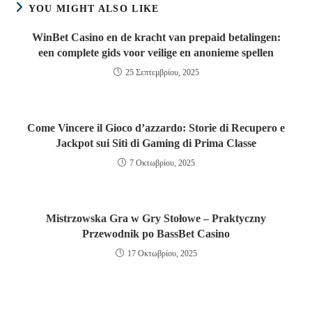
YOU MIGHT ALSO LIKE
WinBet Casino en de kracht van prepaid betalingen:
een complete gids voor veilige en anonieme spellen
25 Σεπτεμβρίου, 2025
Come Vincere il Gioco d’azzardo: Storie di Recupero e
Jackpot sui Siti di Gaming di Prima Classe
7 Οκτωβρίου, 2025
Mistrzowska Gra w Gry Stołowe – Praktyczny
Przewodnik po BassBet Casino
17 Οκτωβρίου, 2025