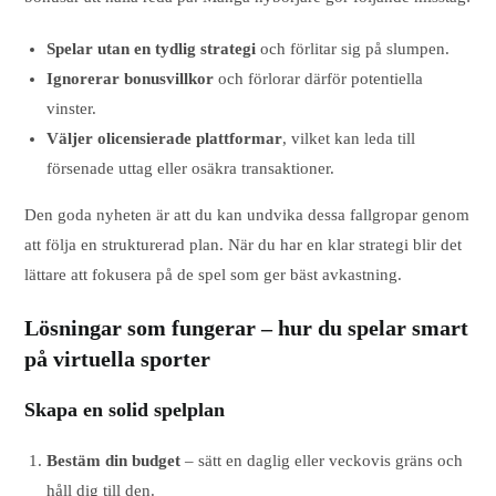
Spelar utan en tydlig strategi
och förlitar sig på slumpen.
Ignorerar bonusvillkor
och förlorar därför potentiella
vinster.
Väljer olicensierade plattformar
, vilket kan leda till
försenade uttag eller osäkra transaktioner.
Den goda nyheten är att du kan undvika dessa fallgropar genom
att följa en strukturerad plan. När du har en klar strategi blir det
lättare att fokusera på de spel som ger bäst avkastning.
Lösningar som fungerar – hur du spelar smart
på virtuella sporter
Skapa en solid spelplan
Bestäm din budget
– sätt en daglig eller veckovis gräns och
håll dig till den.