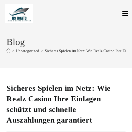
Blog
>
Uncategorized
>
Sicheres Spielen im Netz: Wie Realz Casino Ihre Einla
Sicheres Spielen im Netz: Wie
Realz Casino Ihre Einlagen
schützt und schnelle
Auszahlungen garantiert