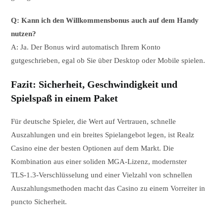
Q: Kann ich den Willkommensbonus auch auf dem Handy
nutzen?
A: Ja. Der Bonus wird automatisch Ihrem Konto
gutgeschrieben, egal ob Sie über Desktop oder Mobile spielen.
Fazit: Sicherheit, Geschwindigkeit und
Spielspaß in einem Paket
Für deutsche Spieler, die Wert auf Vertrauen, schnelle
Auszahlungen und ein breites Spielangebot legen, ist Realz
Casino eine der besten Optionen auf dem Markt. Die
Kombination aus einer soliden MGA‑Lizenz, modernster
TLS‑1.3‑Verschlüsselung und einer Vielzahl von schnellen
Auszahlungsmethoden macht das Casino zu einem Vorreiter in
puncto Sicherheit.