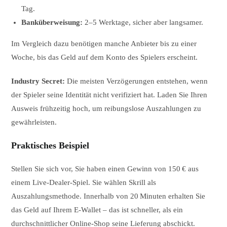
Tag.
Banküberweisung:
2–5 Werktage, sicher aber langsamer.
Im Vergleich dazu benötigen manche Anbieter bis zu einer
Woche, bis das Geld auf dem Konto des Spielers erscheint.
Industry Secret:
Die meisten Verzögerungen entstehen, wenn
der Spieler seine Identität nicht verifiziert hat. Laden Sie Ihren
Ausweis frühzeitig hoch, um reibungslose Auszahlungen zu
gewährleisten.
Praktisches Beispiel
Stellen Sie sich vor, Sie haben einen Gewinn von 150 € aus
einem Live‑Dealer‑Spiel. Sie wählen Skrill als
Auszahlungsmethode. Innerhalb von 20 Minuten erhalten Sie
das Geld auf Ihrem E‑Wallet – das ist schneller, als ein
durchschnittlicher Online‑Shop seine Lieferung abschickt.