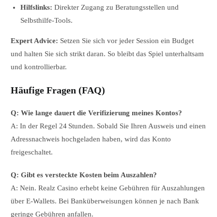
Hilfslinks:
Direkter Zugang zu Beratungsstellen und
Selbsthilfe‑Tools.
Expert Advice:
Setzen Sie sich vor jeder Session ein Budget
und halten Sie sich strikt daran. So bleibt das Spiel unterhaltsam
und kontrollierbar.
Häufige Fragen (FAQ)
Q: Wie lange dauert die Verifizierung meines Kontos?
A: In der Regel 24 Stunden. Sobald Sie Ihren Ausweis und einen
Adressnachweis hochgeladen haben, wird das Konto
freigeschaltet.
Q: Gibt es versteckte Kosten beim Auszahlen?
A: Nein. Realz Casino erhebt keine Gebühren für Auszahlungen
über E‑Wallets. Bei Banküberweisungen können je nach Bank
geringe Gebühren anfallen.