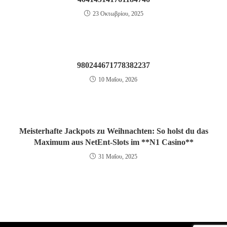
23 Οκτωβρίου, 2025
980244671778382237
10 Μαΐου, 2026
Meisterhafte Jackpots zu Weihnachten: So holst du das
Maximum aus NetEnt‑Slots im **N1 Casino**
31 Μαΐου, 2025