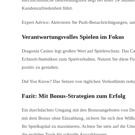
durchschnittliche Bearbeitungszeit liegt bei unter 24 Stund
Kundenzufriedenheit führt.
Expert Advice: Aktivieren Sie Push‑Benachrichtigungen, um
Verantwortungsvolles Spielen im Fokus
Dragonia Casino legt großen Wert auf Spielerschutz. Das Cas
Echtzeit‑Statistiken zum Spielverhalten. Nutzen Sie diese F
positiv zu gestalten.
Did You Know? Das Setzen von täglichen Verlustlimits redu
Fazit: Mit Bonus‑Strategien zum Erfolg
Ein durchdachter Umgang mit den Bonusangeboten von Drag
mit dem Bonus ohne Einzahlung, sichern Sie sich den Wil
Ihr Spielkapital zu maximieren. Achten Sie stets auf die 
die mobilen Tools für schnelle Auszahlungen.