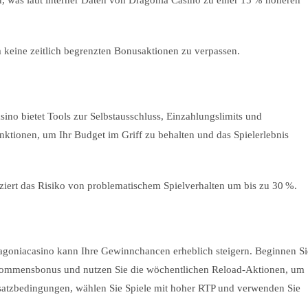
en, was laut interner Daten von Dragonia Casino zu einer 15 % höheren
 keine zeitlich begrenzten Bonusaktionen zu verpassen.
ino bietet Tools zur Selbstausschluss, Einzahlungslimits und
unktionen, um Ihr Budget im Griff zu behalten und das Spielerlebnis
ziert das Risiko von problematischem Spielverhalten um bis zu 30 %.
oniacasino kann Ihre Gewinnchancen erheblich steigern. Beginnen Si
lkommensbonus und nutzen Sie die wöchentlichen Reload‑Aktionen, um
Umsatzbedingungen, wählen Sie Spiele mit hoher RTP und verwenden Sie