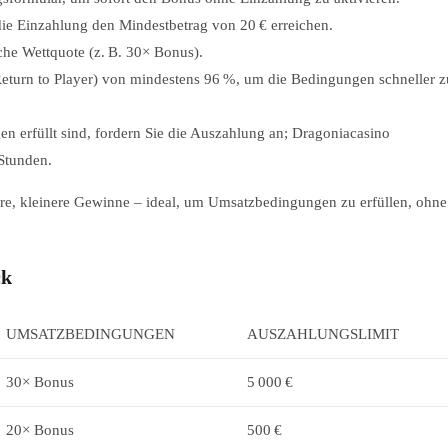
ie Einzahlung den Mindestbetrag von 20 € erreichen.
che Wettquote (z. B. 30× Bonus).
(Return to Player) von mindestens 96 %, um die Bedingungen schneller z
erfüllt sind, fordern Sie die Auszahlung an; Dragoniacasino
 Stunden.
igere, kleinere Gewinne – ideal, um Umsatzbedingungen zu erfüllen, ohne
ck
UMSATZBEDINGUNGEN
AUSZAHLUNGSLIMIT
30× Bonus
5 000 €
20× Bonus
500 €