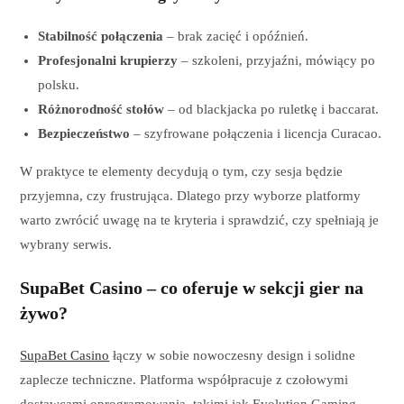
Stabilność połączenia
– brak zacięć i opóźnień.
Profesjonalni krupierzy
– szkoleni, przyjaźni, mówiący po
polsku.
Różnorodność stołów
– od blackjacka po ruletkę i baccarat.
Bezpieczeństwo
– szyfrowane połączenia i licencja Curacao.
W praktyce te elementy decydują o tym, czy sesja będzie
przyjemna, czy frustrująca. Dlatego przy wyborze platformy
warto zwrócić uwagę na te kryteria i sprawdzić, czy spełniają je
wybrany serwis.
SupaBet Casino – co oferuje w sekcji gier na
żywo?
SupaBet Casino
łączy w sobie nowoczesny design i solidne
zaplecze techniczne. Platforma współpracuje z czołowymi