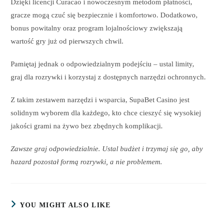
Dzięki licencji Curacao i nowoczesnym metodom płatności,
gracze mogą czuć się bezpiecznie i komfortowo. Dodatkowo,
bonus powitalny oraz program lojalnościowy zwiększają
wartość gry już od pierwszych chwil.
Pamiętaj jednak o odpowiedzialnym podejściu – ustal limity,
graj dla rozrywki i korzystaj z dostępnych narzędzi ochronnych.
Z takim zestawem narzędzi i wsparcia, SupaBet Casino jest
solidnym wyborem dla każdego, kto chce cieszyć się wysokiej
jakości grami na żywo bez zbędnych komplikacji.
Zawsze graj odpowiedzialnie. Ustal budżet i trzymaj się go, aby
hazard pozostał formą rozrywki, a nie problemem.
YOU MIGHT ALSO LIKE