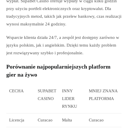
wypłat. SupaBet Casino oferuje wypłaty w ciągu kilku godzin
przy użyciu portfeli elektronicznych oraz kryptowalut. Dla
tradycyjnych metod, takich jak przelew bankowy, czas realizacji
wynosi maksymalnie 24 godziny.
Wsparcie klienta działa 24/7, a zespół jest dostępny zarówno w
języku polskim, jak i angielskim. Dzięki temu każdy problem
jest rozwiązywany szybko i profesjonalnie.
Porównanie najpopularniejszych platform
gier na żywo
CECHA
SUPABET
INNY
MNIEJ ZNANA
CASINO
LIDER
PLATFORMA
RYNKU
Licencja
Curacao
Malta
Curacao