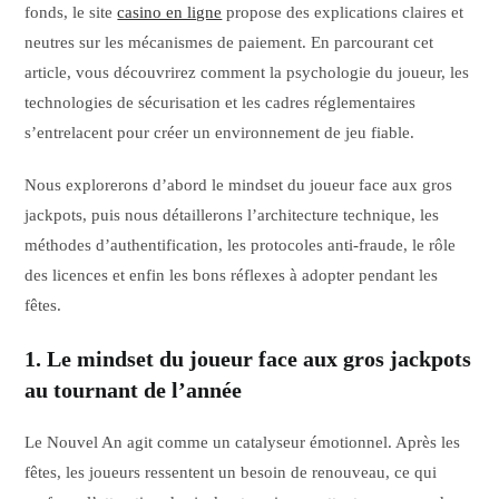
fonds, le site
casino en ligne
propose des explications claires et
neutres sur les mécanismes de paiement. En parcourant cet
article, vous découvrirez comment la psychologie du joueur, les
technologies de sécurisation et les cadres réglementaires
s’entrelacent pour créer un environnement de jeu fiable.
Nous explorerons d’abord le mindset du joueur face aux gros
jackpots, puis nous détaillerons l’architecture technique, les
méthodes d’authentification, les protocoles anti‑fraude, le rôle
des licences et enfin les bons réflexes à adopter pendant les
fêtes.
1. Le mindset du joueur face aux gros jackpots
au tournant de l’année
Le Nouvel An agit comme un catalyseur émotionnel. Après les
fêtes, les joueurs ressentent un besoin de renouveau, ce qui