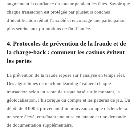
augmentent la confiance du joueur pendant les fêtes. Savoir que
chaque transaction est protégée par plusieurs couches
d’identification réduit l’anxiété et encourage une participation
plus sereine aux promotions de fin d’année.
4. Protocoles de prévention de la fraude et de
la charge‑back : comment les casinos évitent
les pertes
La prévention de la fraude repose sur l’analyse en temps réel.
Des algorithmes de machine learning évaluent chaque
transaction selon un score de risque basé sur le montant, la
géolocalisation, l’historique du compte et les patterns de jeu. Un
dépôt de 8 000 € provenant d’un nouveau compte déclenchera
un score élevé, entraînant une mise en attente et une demande
de documentation supplémentaire.