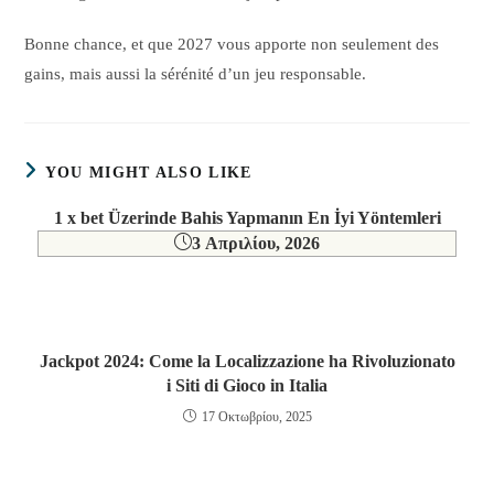
Bonne chance, et que 2027 vous apporte non seulement des
gains, mais aussi la sérénité d’un jeu responsable.
YOU MIGHT ALSO LIKE
1 x bet Üzerinde Bahis Yapmanın En İyi Yöntemleri
3 Απριλίου, 2026
Jackpot 2024: Come la Localizzazione ha Rivoluzionato
i Siti di Gioco in Italia
17 Οκτωβρίου, 2025