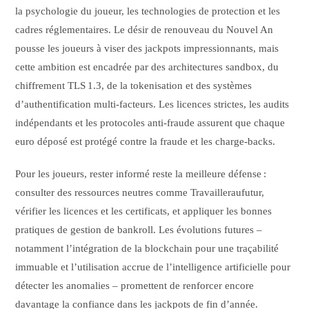
la psychologie du joueur, les technologies de protection et les
cadres réglementaires. Le désir de renouveau du Nouvel An
pousse les joueurs à viser des jackpots impressionnants, mais
cette ambition est encadrée par des architectures sandbox, du
chiffrement TLS 1.3, de la tokenisation et des systèmes
d’authentification multi‑facteurs. Les licences strictes, les audits
indépendants et les protocoles anti‑fraude assurent que chaque
euro déposé est protégé contre la fraude et les charge‑backs.
Pour les joueurs, rester informé reste la meilleure défense :
consulter des ressources neutres comme Travailleraufutur,
vérifier les licences et les certificats, et appliquer les bonnes
pratiques de gestion de bankroll. Les évolutions futures –
notamment l’intégration de la blockchain pour une traçabilité
immuable et l’utilisation accrue de l’intelligence artificielle pour
détecter les anomalies – promettent de renforcer encore
davantage la confiance dans les jackpots de fin d’année.