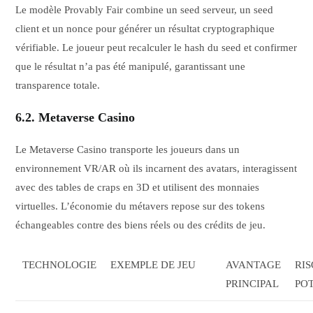
Le modèle Provably Fair combine un seed serveur, un seed
client et un nonce pour générer un résultat cryptographique
vérifiable. Le joueur peut recalculer le hash du seed et confirmer
que le résultat n’a pas été manipulé, garantissant une
transparence totale.
6.2. Metaverse Casino
Le Metaverse Casino transporte les joueurs dans un
environnement VR/AR où ils incarnent des avatars, interagissent
avec des tables de craps en 3D et utilisent des monnaies
virtuelles. L’économie du métavers repose sur des tokens
échangeables contre des biens réels ou des crédits de jeu.
TECHNOLOGIE
EXEMPLE DE JEU
AVANTAGE
RI
PRINCIPAL
PO