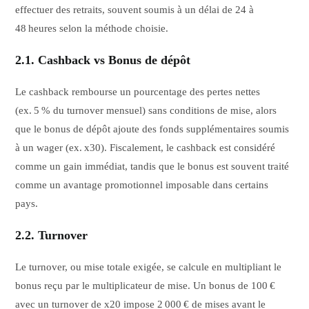
effectuer des retraits, souvent soumis à un délai de 24 à
48 heures selon la méthode choisie.
2.1. Cashback vs Bonus de dépôt
Le cashback rembourse un pourcentage des pertes nettes
(ex. 5 % du turnover mensuel) sans conditions de mise, alors
que le bonus de dépôt ajoute des fonds supplémentaires soumis
à un wager (ex. x30). Fiscalement, le cashback est considéré
comme un gain immédiat, tandis que le bonus est souvent traité
comme un avantage promotionnel imposable dans certains
pays.
2.2. Turnover
Le turnover, ou mise totale exigée, se calcule en multipliant le
bonus reçu par le multiplicateur de mise. Un bonus de 100 €
avec un turnover de x20 impose 2 000 € de mises avant le