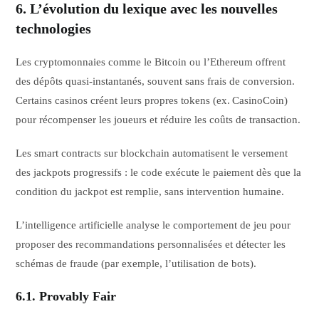
6. L’évolution du lexique avec les nouvelles
technologies
Les cryptomonnaies comme le Bitcoin ou l’Ethereum offrent
des dépôts quasi‑instantanés, souvent sans frais de conversion.
Certains casinos créent leurs propres tokens (ex. CasinoCoin)
pour récompenser les joueurs et réduire les coûts de transaction.
Les smart contracts sur blockchain automatisent le versement
des jackpots progressifs : le code exécute le paiement dès que la
condition du jackpot est remplie, sans intervention humaine.
L’intelligence artificielle analyse le comportement de jeu pour
proposer des recommandations personnalisées et détecter les
schémas de fraude (par exemple, l’utilisation de bots).
6.1. Provably Fair