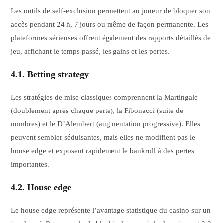
Les outils de self‑exclusion permettent au joueur de bloquer son
accès pendant 24 h, 7 jours ou même de façon permanente. Les
plateformes sérieuses offrent également des rapports détaillés de
jeu, affichant le temps passé, les gains et les pertes.
4.1. Betting strategy
Les stratégies de mise classiques comprennent la Martingale
(doublement après chaque perte), la Fibonacci (suite de
nombres) et le D’Alembert (augmentation progressive). Elles
peuvent sembler séduisantes, mais elles ne modifient pas le
house edge et exposent rapidement le bankroll à des pertes
importantes.
4.2. House edge
Le house edge représente l’avantage statistique du casino sur un