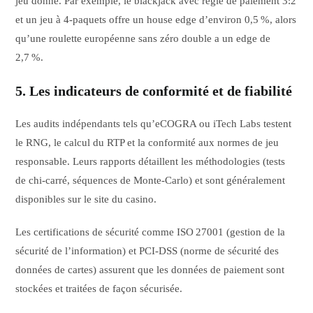
jeu donné. Par exemple, le blackjack avec règle de paiement 3:2
et un jeu à 4‑paquets offre un house edge d’environ 0,5 %, alors
qu’une roulette européenne sans zéro double a un edge de
2,7 %.
5. Les indicateurs de conformité et de fiabilité
Les audits indépendants tels qu’eCOGRA ou iTech Labs testent
le RNG, le calcul du RTP et la conformité aux normes de jeu
responsable. Leurs rapports détaillent les méthodologies (tests
de chi‑carré, séquences de Monte‑Carlo) et sont généralement
disponibles sur le site du casino.
Les certifications de sécurité comme ISO 27001 (gestion de la
sécurité de l’information) et PCI‑DSS (norme de sécurité des
données de cartes) assurent que les données de paiement sont
stockées et traitées de façon sécurisée.