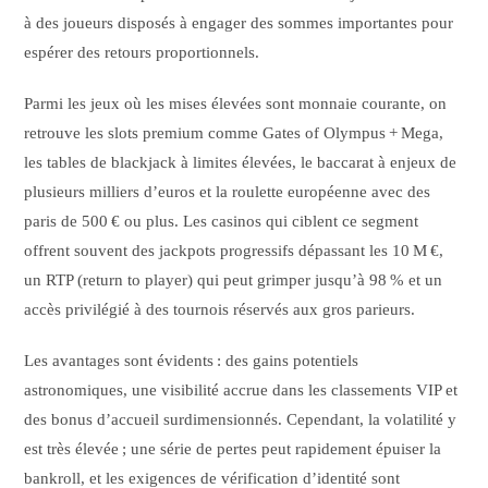
à des joueurs disposés à engager des sommes importantes pour
espérer des retours proportionnels.
Parmi les jeux où les mises élevées sont monnaie courante, on
retrouve les slots premium comme Gates of Olympus + Mega,
les tables de blackjack à limites élevées, le baccarat à enjeux de
plusieurs milliers d’euros et la roulette européenne avec des
paris de 500 € ou plus. Les casinos qui ciblent ce segment
offrent souvent des jackpots progressifs dépassant les 10 M €,
un RTP (return to player) qui peut grimper jusqu’à 98 % et un
accès privilégié à des tournois réservés aux gros parieurs.
Les avantages sont évidents : des gains potentiels
astronomiques, une visibilité accrue dans les classements VIP et
des bonus d’accueil surdimensionnés. Cependant, la volatilité y
est très élevée ; une série de pertes peut rapidement épuiser la
bankroll, et les exigences de vérification d’identité sont