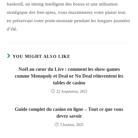
bankroll, un timing intelligent des bonus et une utilisation
stratégique des free‑spins, vous maximiserez votre plaisir tout
en préservant votre porte‑monnaie pendant les longues journées
d’été.
YOU MIGHT ALSO LIKE
Noël au cœur du Live : comment les show‑games
comme Monopoly et Deal or No Deal réinventent les
tables de casino
22 Αυγούστου, 2025
Guide complet du casino en ligne – Tout ce que vous
devez savoir
5 Ιουλίου, 2025