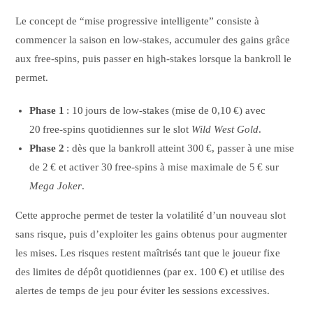
Le concept de “mise progressive intelligente” consiste à
commencer la saison en low‑stakes, accumuler des gains grâce
aux free‑spins, puis passer en high‑stakes lorsque la bankroll le
permet.
Phase 1
: 10 jours de low‑stakes (mise de 0,10 €) avec
20 free‑spins quotidiennes sur le slot
Wild West Gold
.
Phase 2
: dès que la bankroll atteint 300 €, passer à une mise
de 2 € et activer 30 free‑spins à mise maximale de 5 € sur
Mega Joker
.
Cette approche permet de tester la volatilité d’un nouveau slot
sans risque, puis d’exploiter les gains obtenus pour augmenter
les mises. Les risques restent maîtrisés tant que le joueur fixe
des limites de dépôt quotidiennes (par ex. 100 €) et utilise des
alertes de temps de jeu pour éviter les sessions excessives.