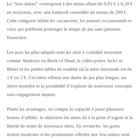
Le “low‑stakes” correspond à des mises allant de 0,01 € à 0,20 €
en moyenne, avec une bankroll conseillée de moins de 200 €.
Cette catégorie séduit les vacanciers, les joueurs occasionnels et
ceux qui préfèrent prolonger le temps de jeu sans pression
financière.
Les jeux les plus adaptés sont les slots à volatilité moyenne
comme Starburst ou Book of Dead, le vidéo‑poker Jacks or
Better et les petites tables de roulette où la mise maximale est de
1 € ou 2 €. Ces titres offrent une durée de jeu plus longue, un
stress moindre et la possibilité d’explorer de nouveaux concepts
sans engagement majeur.
Parmi les avantages, on compte la capacité à jouer plusieurs
heures d’affilée, la réduction du stress lié à la perte d’argent et la
liberté de tester de nouveaux titres. En revanche, les gains
restent modestes et les promotions offertes aux low‑stakes sont