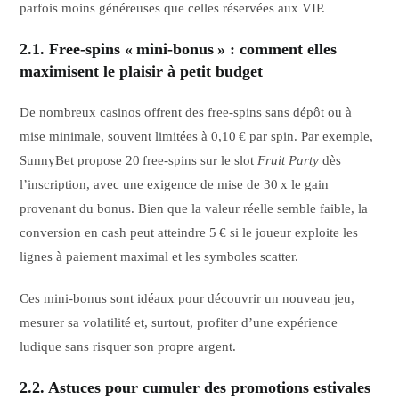
parfois moins généreuses que celles réservées aux VIP.
2.1. Free‑spins « mini‑bonus » : comment elles
maximisent le plaisir à petit budget
De nombreux casinos offrent des free‑spins sans dépôt ou à
mise minimale, souvent limitées à 0,10 € par spin. Par exemple,
SunnyBet propose 20 free‑spins sur le slot
Fruit Party
dès
l’inscription, avec une exigence de mise de 30 x le gain
provenant du bonus. Bien que la valeur réelle semble faible, la
conversion en cash peut atteindre 5 € si le joueur exploite les
lignes à paiement maximal et les symboles scatter.
Ces mini‑bonus sont idéaux pour découvrir un nouveau jeu,
mesurer sa volatilité et, surtout, profiter d’une expérience
ludique sans risquer son propre argent.
2.2. Astuces pour cumuler des promotions estivales