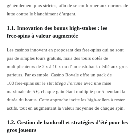
généralement plus strictes, afin de se conformer aux normes de
lutte contre le blanchiment d’argent.
1.1. Innovation des bonus high‑stakes : les
free‑spins à valeur augmentée
Les casinos innovent en proposant des free‑spins qui ne sont
pas de simples tours gratuits, mais des tours dotés de
multiplicateurs de 2 x à 10 x ou d’un cash‑back dédié aux gros
parieurs. Par exemple, Casino Royale offre un pack de
100 free‑spins sur le slot
Mega Fortune
avec une mise
maximale de 5 €, chaque gain étant multiplié par 5 pendant la
durée du bonus. Cette approche incite les high‑rollers à rester
actifs, tout en augmentant la valeur moyenne de chaque spin.
1.2. Gestion de bankroll et stratégies d’été pour les
gros joueurs