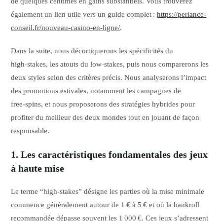
de quelques centimes en gains substantiels. Vous trouverez
également un lien utile vers un guide complet :
https://periance-
conseil.fr/nouveau-casino-en-ligne/
.
Dans la suite, nous décortiquerons les spécificités du
high‑stakes, les atouts du low‑stakes, puis nous comparerons les
deux styles selon des critères précis. Nous analyserons l’impact
des promotions estivales, notamment les campagnes de
free‑spins, et nous proposerons des stratégies hybrides pour
profiter du meilleur des deux mondes tout en jouant de façon
responsable.
1. Les caractéristiques fondamentales des jeux
à haute mise
Le terme “high‑stakes” désigne les parties où la mise minimale
commence généralement autour de 1 € à 5 € et où la bankroll
recommandée dépasse souvent les 1 000 €. Ces jeux s’adressent