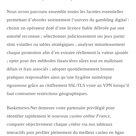
Nous avons parcouru ensemble toutes les facettes essentielles
permettant d’aborder sereinement l’univers du gambling digital :
choisir un opérateur doté d’une licence fiable délivrée par une
autorité reconnue ; sélectionner judicieusement ses jeux parmi
slots volatiles ou tables stratégiques ; analyser minutieusement
chaque promotion afin d’en extraire réellement la valeur ajoutée
; opter pour des méthodes financières sûres tout en maîtrisant
délais et frais associés ; adopter quotidiennement bonnes
pratiques responsables ainsi qu’une hygiène numérique
rigoureuse grâce au chiffrement SSL/TLS voire au VPN lorsqu’il
faut contourner restrictions géographiques.
Basketnews.Net demeure votre partenaire privilégié pour
identifier rapidement le
nouveau casino online France
,
comparer objectivement chaque critère via nos tableaux
interactifs puis profiter pleinement du meilleur casino en ligne