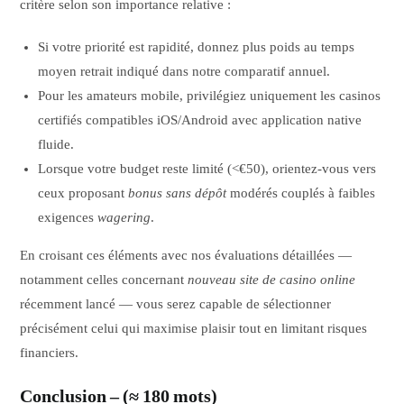
critère selon son importance relative :
Si votre priorité est rapidité, donnez plus poids au temps
moyen retrait indiqué dans notre comparatif annuel.
Pour les amateurs mobile, privilégiez uniquement les casinos
certifiés compatibles iOS/Android avec application native
fluide.
Lorsque votre budget reste limité (<€50), orientez-vous vers
ceux proposant
bonus sans dépôt
modérés couplés à faibles
exigences
wagering
.
En croisant ces éléments avec nos évaluations détaillées —
notamment celles concernant
nouveau site de casino online
récemment lancé — vous serez capable de sélectionner
précisément celui qui maximise plaisir tout en limitant risques
financiers.
Conclusion – (≈ 180 mots)