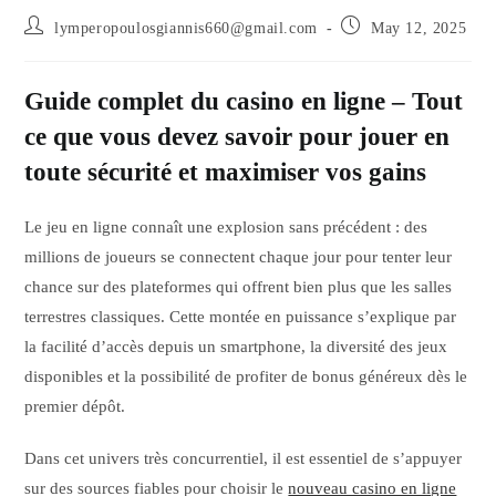
lymperopoulosgiannis660@gmail.com
May 12, 2025
Guide complet du casino en ligne – Tout
ce que vous devez savoir pour jouer en
toute sécurité et maximiser vos gains
Le jeu en ligne connaît une explosion sans précédent : des
millions de joueurs se connectent chaque jour pour tenter leur
chance sur des plateformes qui offrent bien plus que les salles
terrestres classiques. Cette montée en puissance s’explique par
la facilité d’accès depuis un smartphone, la diversité des jeux
disponibles et la possibilité de profiter de bonus généreux dès le
premier dépôt.
Dans cet univers très concurrentiel, il est essentiel de s’appuyer
sur des sources fiables pour choisir le
nouveau casino en ligne