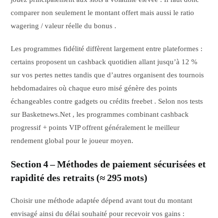
comparer non seulement le montant offert mais aussi le ratio
wagering / valeur réelle du bonus .
Les programmes fidélité diffèrent largement entre plateformes :
certains proposent un cashback quotidien allant jusqu’à 12 %
sur vos pertes nettes tandis que d’autres organisent des tournois
hebdomadaires où chaque euro misé génère des points
échangeables contre gadgets ou crédits freebet . Selon nos tests
sur Basketnews.Net , les programmes combinant cashback
progressif + points VIP offrent généralement le meilleur
rendement global pour le joueur moyen.
Section 4 – Méthodes de paiement sécurisées et
rapidité des retraits (≈ 295 mots)
Choisir une méthode adaptée dépend avant tout du montant
envisagé ainsi du délai souhaité pour recevoir vos gains :