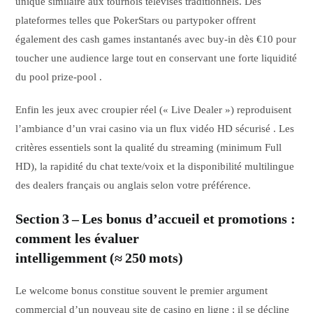
unique similaire aux tournois télévisés traditionnels. Des
plateformes telles que PokerStars ou partypoker offrent
également des cash games instantanés avec buy‑in dès €10 pour
toucher une audience large tout en conservant une forte liquidité
du pool prize‑pool .
Enfin les jeux avec croupier réel (« Live Dealer ») reproduisent
l’ambiance d’un vrai casino via un flux vidéo HD sécurisé . Les
critères essentiels sont la qualité du streaming (minimum Full
HD), la rapidité du chat texte/voix et la disponibilité multilingue
des dealers français ou anglais selon votre préférence.
Section 3 – Les bonus d’accueil et promotions :
comment les évaluer
intelligemment (≈ 250 mots)
Le welcome bonus constitue souvent le premier argument
commercial d’un nouveau site de casino en ligne ; il se décline