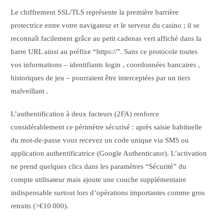
Le chiffrement SSL/TLS représente la première barrière
protectrice entre votre navigateur et le serveur du casino ; il se
reconnaît facilement grâce au petit cadenas vert affiché dans la
barre URL ainsi au préfixe “https://”. Sans ce protocole toutes
vos informations – identifiants login , coordonnées bancaires ,
historiques de jeu – pourraient être interceptées par un tiers
malveillant .
L’authentification à deux facteurs (2FA) renforce
considérablement ce périmètre sécurisé : après saisie habituelle
du mot‑de‑passe vous recevez un code unique via SMS ou
application authentificatrice (Google Authenticator). L’activation
ne prend quelques clics dans les paramètres “Sécurité” du
compte utilisateur mais ajoute une couche supplémentaire
indispensable surtout lors d’opérations importantes comme gros
retraits (>€10 000).