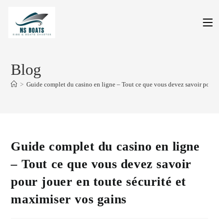
Blog
>
Guide complet du casino en ligne – Tout ce que vous devez savoir pour j
Guide complet du casino en ligne
– Tout ce que vous devez savoir
pour jouer en toute sécurité et
maximiser vos gains