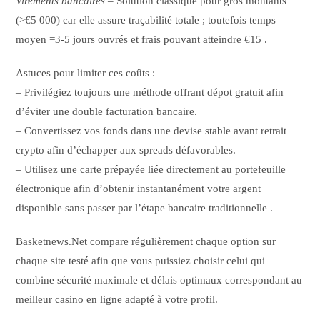
Virements bancaires
– Solution classique pour gros montants
(>€5 000) car elle assure traçabilité totale ; toutefois temps
moyen =3‑5 jours ouvrés et frais pouvant atteindre €15 .
Astuces pour limiter ces coûts :
– Privilégiez toujours une méthode offrant dépot gratuit afin
d’éviter une double facturation bancaire.
– Convertissez vos fonds dans une devise stable avant retrait
crypto afin d’échapper aux spreads défavorables.
– Utilisez une carte prépayée liée directement au portefeuille
électronique afin d’obtenir instantanément votre argent
disponible sans passer par l’étape bancaire traditionnelle .
Basketnews.Net compare régulièrement chaque option sur
chaque site testé afin que vous puissiez choisir celui qui
combine sécurité maximale et délais optimaux correspondant au
meilleur casino en ligne adapté à votre profil.