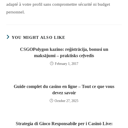
adapté à votre profil sans compromettre sécurité ni budget
personnel.
YOU MIGHT ALSO LIKE
CSGOPolygon kazino: reģistrācija, bonusi un
maksājumi – praktisks ceļvedis
February 1, 2017
Guide complet du casino en ligne – Tout ce que vous
devez savoir
October 27, 2025
Strategia di Gioco Responsabile per i Casinò Live: