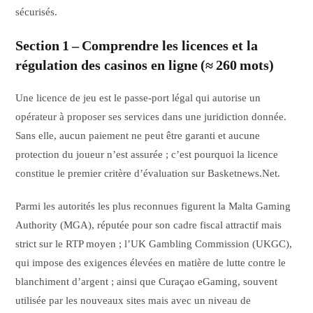
sécurisés.
Section 1 – Comprendre les licences et la
régulation des casinos en ligne (≈ 260 mots)
Une licence de jeu est le passe‑port légal qui autorise un
opérateur à proposer ses services dans une juridiction donnée.
Sans elle, aucun paiement ne peut être garanti et aucune
protection du joueur n’est assurée ; c’est pourquoi la licence
constitue le premier critère d’évaluation sur Basketnews.Net.
Parmi les autorités les plus reconnues figurent la Malta Gaming
Authority (MGA), réputée pour son cadre fiscal attractif mais
strict sur le RTP moyen ; l’UK Gambling Commission (UKGC),
qui impose des exigences élevées en matière de lutte contre le
blanchiment d’argent ; ainsi que Curaçao eGaming, souvent
utilisée par les nouveaux sites mais avec un niveau de