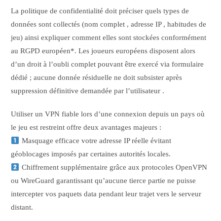
La politique de confidentialité doit préciser quels types de
données sont collectés (nom complet , adresse IP , habitudes de
jeu) ainsi expliquer comment elles sont stockées conformément
au RGPD européen*. Les joueurs européens disposent alors
d’un droit à l’oubli complet pouvant être exercé via formulaire
dédié ; aucune donnée résiduelle ne doit subsister après
suppression définitive demandée par l’utilisateur .
Utiliser un VPN fiable lors d’une connexion depuis un pays où
le jeu est restreint offre deux avantages majeurs :
Masquage efficace votre adresse IP réelle évitant
géoblocages imposés par certaines autorités locales.
Chiffrement supplémentaire grâce aux protocoles OpenVPN
ou WireGuard garantissant qu’aucune tierce partie ne puisse
intercepter vos paquets data pendant leur trajet vers le serveur
distant.