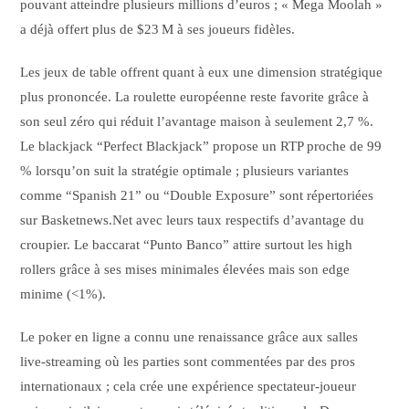
pouvant atteindre plusieurs millions d’euros ; « Mega Moolah »
a déjà offert plus de $23 M à ses joueurs fidèles.
Les jeux de table offrent quant à eux une dimension stratégique
plus prononcée. La roulette européenne reste favorite grâce à
son seul zéro qui réduit l’avantage maison à seulement 2,7 %.
Le blackjack “Perfect Blackjack” propose un RTP proche de 99
% lorsqu’on suit la stratégie optimale ; plusieurs variantes
comme “Spanish 21” ou “Double Exposure” sont répertoriées
sur Basketnews.Net avec leurs taux respectifs d’avantage du
croupier. Le baccarat “Punto Banco” attire surtout les high
rollers grâce à ses mises minimales élevées mais son edge
minime (<1%).
Le poker en ligne a connu une renaissance grâce aux salles
live‑streaming où les parties sont commentées par des pros
internationaux ; cela crée une expérience spectateur‑joueur