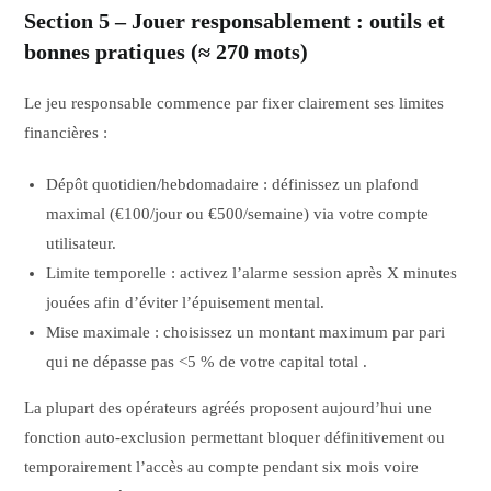
Section 5 – Jouer responsablement : outils et
bonnes pratiques (≈ 270 mots)
Le jeu responsable commence par fixer clairement ses limites
financières :
Dépôt quotidien/hebdomadaire : définissez un plafond
maximal (€100/jour ou €500/semaine) via votre compte
utilisateur.
Limite temporelle : activez l’alarme session après X minutes
jouées afin d’éviter l’épuisement mental.
Mise maximale : choisissez un montant maximum par pari
qui ne dépasse pas <5 % de votre capital total .
La plupart des opérateurs agréés proposent aujourd’hui une
fonction auto‑exclusion permettant bloquer définitivement ou
temporairement l’accès au compte pendant six mois voire